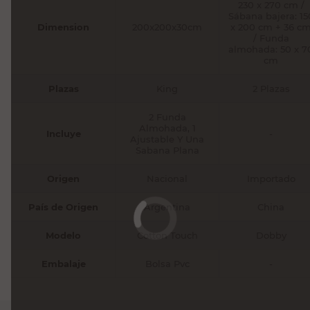
230 x 270 cm /
Sábana bajera: 15
Dimension
200x200x30cm
x 200 cm + 36 c
/ Funda
almohada: 50 x 7
cm
Plazas
King
2 Plazas
2 Funda
Almohada, 1
Incluye
-
Ajustable Y Una
Sabana Plana
Origen
Nacional
Importado
País de Origen
Argentina
China
Modelo
Cotton Touch
Dobby
Embalaje
Bolsa Pvc
-