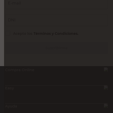
E-mail
DNI
Acepto los
Términos y Condiciones.
Suscribirme
Compra Online
Easy
Ayuda