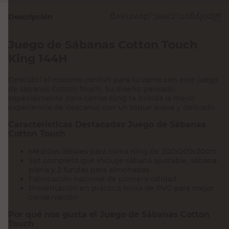
Descripción
Juego de Sábanas Cotton Touch
King 144H
Descubrí el máximo confort para tu cama con este juego
de sábanas Cotton Touch. Su diseño pensado
especialmente para camas King te brinda la mejor
experiencia de descanso con un toque suave y delicado.
Características Destacadas Juego de Sábanas
Cotton Touch
Medidas ideales para cama King de 200x200x30cm
Set completo que incluye sábana ajustable, sábana
plana y 2 fundas para almohadas
Fabricación nacional de primera calidad
Presentación en práctica bolsa de PVC para mejor
conservación
Por qué nos gusta el Juego de Sábanas Cotton
Touch