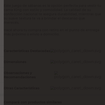
Este juego de sábanas es la opción perfecta para vestir tu
cama King con estilo y comodidad. La calidad de su
confección nacional te asegura durabilidad, mientras que
su suave textura te va a brindar el descanso que
merecés.
Hacé ahora tu compra con retiro en el punto de entrega
más próximo o envío a domicilio.
Características Destacadas
Dimensiones
Observaciones y
Recomendaciones
Otras Características
Compará con productos similares