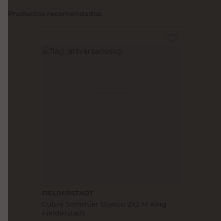
Productos recomendados
FIELDERSTADT
Cubre Sommier Blanco 2X2 M King
Fielderstadt