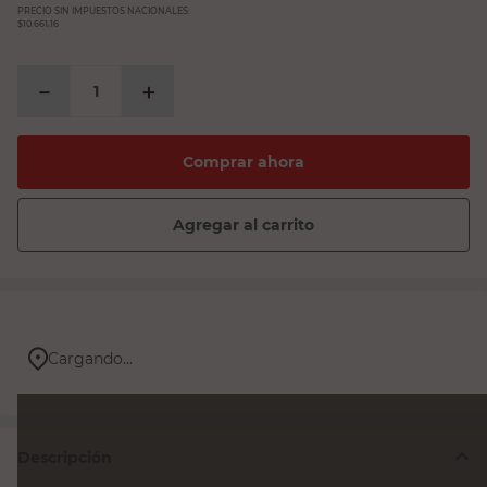
PRECIO SIN IMPUESTOS NACIONALES:
$10.661,16
－
＋
Comprar ahora
Agregar al carrito
Cargando...
Descripción