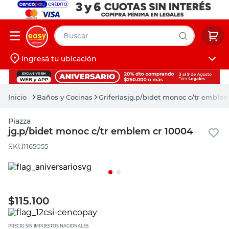
Buscar
Ingresá tu ubicación
muebles
Iniciá sesión
pintura
Baños y Cocinas
Griferías
jg.p/bidet monoc c/tr emble
escritorio
Piazza
puertas
jg.p/bidet monoc c/tr emblem cr 10004
placard
:
1165055
$
115.100
PRECIO SIN IMPUESTOS NACIONALES: