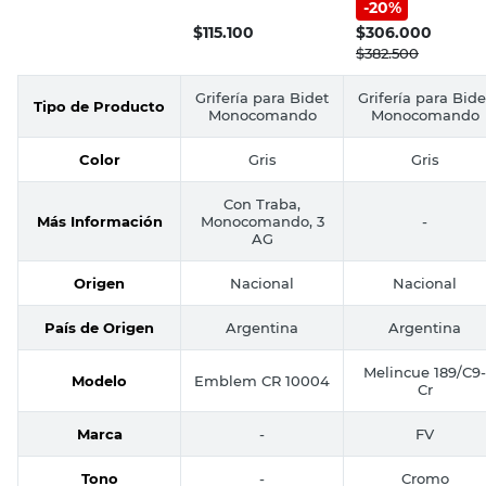
-
20
%
Bidet Melincue F
$
115.100
$
306.000
$
382.500
Grifería para Bidet
Grifería para Bide
Tipo de Producto
Monocomando
Monocomando
Color
Gris
Gris
Con Traba,
Más Información
Monocomando, 3
-
AG
Origen
Nacional
Nacional
País de Origen
Argentina
Argentina
Melincue 189/C9-
Modelo
Emblem CR 10004
Cr
Marca
-
FV
Tono
-
Cromo