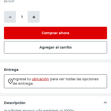
$95.123,97
－
＋
Comprar ahora
Agregar al carrito
Entrega
Ingresá tu
ubicación
para ver todas las opciones
de entrega
Descripción
jg.p/bidet monoc c/tr emblem cr 10004