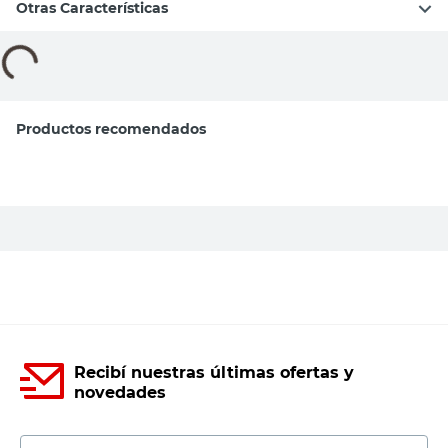
Otras Características
Compará con productos similares
Tu producto
Detalles
Van Goud
Jabonera con
Jabonera de Pared
Sopapa Azul
Negro Napoli
Detalles
Black Van Goud
-
40
%
$
15.800
$
1497
$
2495
Jaboneras para
Jaboneras para
Tipo de Producto
Baño
Baño