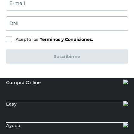
Color
Negro
Azul
Tono
Negro / Plateado
Azul
Variación
No
-
Alto
4
-
Ancho
12,5
-
Peso
71
-
Plástico y Metal
Material
-
cromado
Incluye
Tarugo y tornillo
-
Origen
Nacional
Nacional