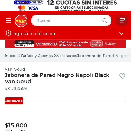
Buscar
Ingresá tu ubicación
muebles
Iniciá sesión
pintura
Baños y Cocinas
Accesorios
Jabonera de Pared Negro N
escritorio
Van Goud
puertas
Jabonera de Pared Negro Napoli Black
Van Goud
placard
:
1110874
$
15.800