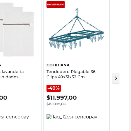
Vista rápida
Vista rápida
A
COTIDIANA
NITRON
 lavandería
Tendedero Plegable 36
Canasto
 unidades
Clips 49x31x32 Cm
27,5x13,
Polipropileno Verde
Gris Ni
Cotidiana
40%
,00
$
11.997,00
$
599
$
19.995,00