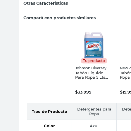
Otras Características
Compará con productos similares
Tu producto
Johnson Diversey
New 
Jabón Líquido
Jabón
Para Ropa 5 Lts
Ropa
Johnson Diversey
5 Lts
$
33.995
$
15.9
Detergentes para
Dete
Tipo de Producto
Ropa
Color
Azul