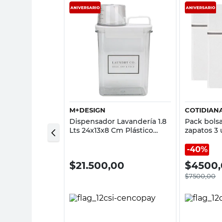
sta rápida
Vista rápida
M+DESIGN
COTIDIAN
elicada 17x15
Dispensador Lavandería 1.8
Pack bolsa
 Blanco
Lts 24x13x8 Cm Plástico
zapatos 3
Transparente M+Design
Cotidiana
40%
0
$
21.500,00
$
4500
$
7500,00