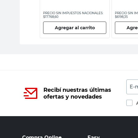
ESTOS NACIONALES:
PRECIO SIN IMPUESTOS NACIONALES:
PRECIO SIN I
$17.768,60
$6198,35
 al carrito
Agregar al carrito
Agreg
E-m
Recibí nuestras últimas
ofertas y novedades
Compra Online
Easy