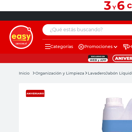
¿Qué estás buscando?
Categorías
Promociones
H
muebles
pintura
Organización y Limpieza
Lavadero
Jabón Líquid
escritorio
puertas
placard
sillon
espejo