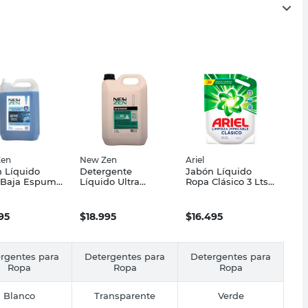
Zen
New Zen
Ariel
 Líquido
Detergente
Jabón Líquido
 Baja Espuma
Líquido Ultra
Ropa Clásico 3 Lts
 New Zen
Neutro 5 Lts New
Ariel
Zen
95
$
18.995
$
16.495
rgentes para
Detergentes para
Detergentes para
Ropa
Ropa
Ropa
Blanco
Transparente
Verde