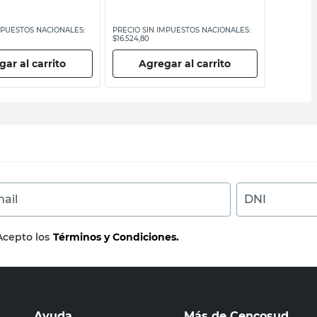
MPUESTOS NACIONALES:
PRECIO SIN IMPUESTOS NACIONALES:
PRECIO SI
$16.524,80
$4954,55
ar al carrito
Agregar al carrito
Ag
ail
DNI
Acepto los
Términos y Condiciones.
Ayuda
Más de Cencosud