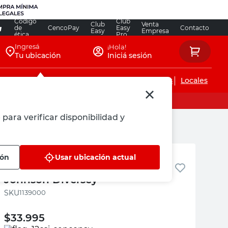
Código
Club
Club
Venta
de
CencoPay
Easy
Contacto
Easy
Empresa
ética
Pro
Ingresá
¡Hola!
Tu ubicación
Iniciá sesión
Servicios de instalaciones
Locales
para verificar disponibilidad y
Johnson Diversey
ión
Usar ubicación actual
Jabón Líquido Para Ropa 5 Lts
Johnson Diversey
:
1139000
$
33.995