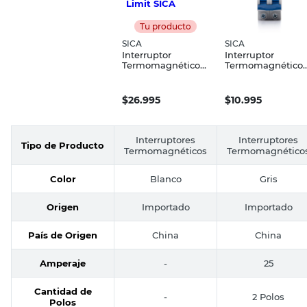
Tu producto
SICA
SICA
Interruptor
Interruptor
Termomagnético
Termomagnético 
Tetrapolar 4x40A
Polos Curva C 25 
Super Limit SICA
4.5KA SICA
$
26.995
$
10.995
Interruptores
Interruptores
Tipo de Producto
Termomagnéticos
Termomagnético
Color
Blanco
Gris
Origen
Importado
Importado
País de Origen
China
China
Amperaje
-
25
Cantidad de
-
2 Polos
Polos