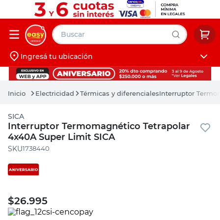
Buscar
Ingresá tu ubicación
muebles
Iniciá sesión
pintura
Electricidad
Térmicas y diferenciales
Interruptor Termo
escritorio
SICA
puertas
Interruptor Termomagnético Tetrapolar
4x40A Super Limit SICA
placard
:
1738440
$
26.995