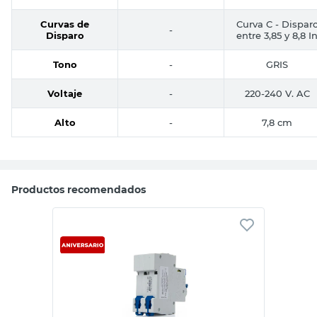
Curvas de
Curva C - Dispar
-
Disparo
entre 3,85 y 8,8 I
Tono
-
GRIS
Voltaje
-
220-240 V. AC
Alto
-
7,8 cm
Productos recomendados