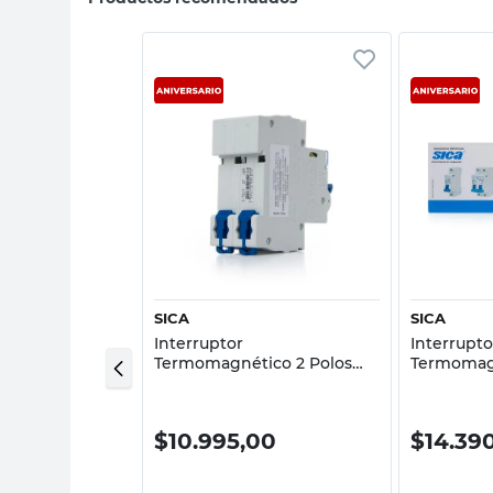
sta rápida
Vista rápida
SICA
SICA
Interruptor
Interrupto
tico 2x40A
Termomagnético 2 Polos
Termomagn
Curva C 10 A SICA
Curva C 4,
00
$
10.995,00
$
14.39