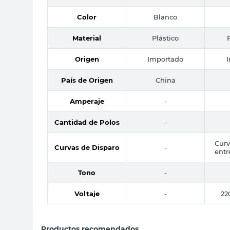
Color
Blanco
Material
Plástico
Origen
Importado
País de Origen
China
Amperaje
-
Cantidad de Polos
-
Curv
Curvas de Disparo
-
entr
Tono
-
Voltaje
-
22
Productos recomendados