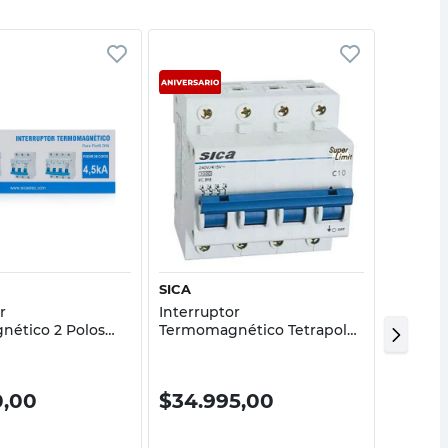
Vista rápida
Vista rápida
SICA
SICA
r
Interruptor
Interru
ético 2 Polos
Termomagnético Tetrapolar
Termom
5 kA 40 A SICA
4x63A 3KA SICA
Curva C
0,00
$
34.995,00
$
26.