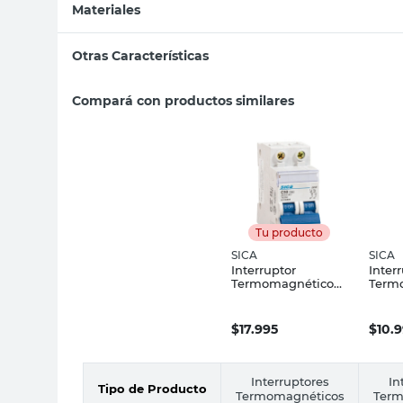
Materiales
Otras Características
Compará con productos similares
Tu producto
SICA
SICA
Interruptor
Inter
Termomagnético
Term
2X50A SICA
Polos
4.5KA
$
17.995
$
10.
Interruptores
In
Tipo de Producto
Termomagnéticos
Term