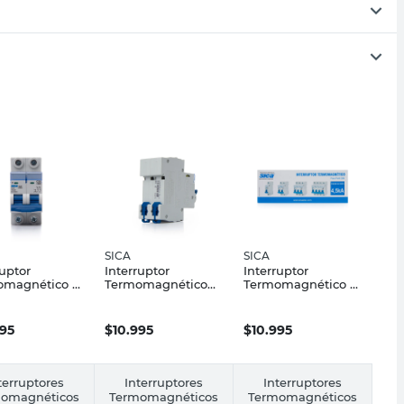
SICA
SICA
ruptor
Interruptor
Interruptor
omagnético 2
Termomagnético
Termomagnético 2
 Curva C 25 A
2x20 A 4.5 KA
Polos Curva C 16 A
 SICA
Curva C SICA
4,5 kA SICA
995
$
10.995
$
10.995
terruptores
Interruptores
Interruptores
omagnéticos
Termomagnéticos
Termomagnéticos