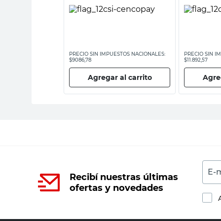
ESTOS NACIONALES:
PRECIO SIN IMPUESTOS NACIONALES:
PRECIO SIN I
$9086,78
$11.892,57
 al carrito
Agregar al carrito
Agreg
E-m
Recibí nuestras últimas
ofertas y novedades