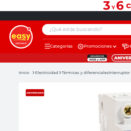
¿Qué estás buscando?
Categorías
Promociones
H
muebles
pintura
Electricidad
Térmicas y diferenciales
Interrupto
escritorio
puertas
placard
sillon
espejo