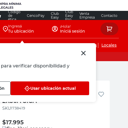
Código
Club
Club
Venta
de
CencoPay
Easy
Contacto
Easy
Empresa
ética
Pro
Ingresá
¡Hola!
Tu ubicación
Iniciá sesión
Servicios de instalaciones
Locales
para verificar disponibilidad y
SICA
ión
Usar ubicación actual
Interruptor Termomagnético
2X50A SICA
:
1738419
$
17.995