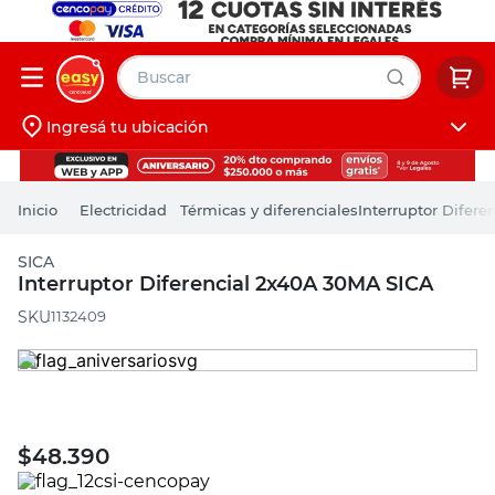
Buscar
Ingresá tu ubicación
muebles
Iniciá sesión
pintura
Electricidad
Térmicas y diferenciales
Interruptor Difer
escritorio
SICA
puertas
Interruptor Diferencial 2x40A 30MA SICA
placard
:
1132409
$
48.390