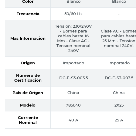
Color
Blanco
Blanco
Frecuencia
50/60 Hz
-
Tension: 230/240V
- Bornes para
Clase AC - Borne
cables hasta 16
para cables hast
Más Información
Mm - Clase AC -
25 Mm - Tension
Tension nominal
nominal 240V-
240V
Origen
Importado
Importado
Número de
DC-E-S3-003.5
DC-E-S3-003.5
Certificación
País de Origen
China
China
Modelo
785640
2X25
Corriente
40 A
25 A
Nominal