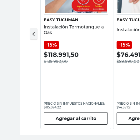
ENCIA
EASY TUCUMAN
EASY TUC
stufa Tiro
Instalación Termotanque a
Instalació
Gas
15%
15%
50
$
118.991,50
$
76.49
$
139.990,00
$
89.990,00
ESTOS NACIONALES:
PRECIO SIN IMPUESTOS NACIONALES:
PRECIO SIN I
$115.694,22
$74.371,91
 al carrito
Agregar al carrito
Agreg