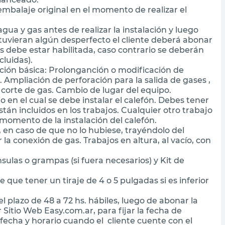
 embalaje original en el momento de realizar el
agua y gas antes de realizar la instalación y luego
as tuvieran algún desperfecto el cliente deberá abonar
s debe estar habilitada, caso contrario se deberán
luidas).
lación básica: Prolonganción o modificación de
. Ampliación de perforación para la salida de gases ,
e corte de gas. Cambio de lugar del equipo.
io en el cual se debe instalar el calefón. Debes tener
tán incluidos en los trabajos. Cualquier otro trabajo
 momento de la instalación del calefón.
 en caso de que no lo hubiese, trayéndolo del
la conexión de gas. Trabajos en altura, al vacío, con
sulas o grampas (si fuera necesarios) y Kit de
ue tener un tiraje de 4 o 5 pulgadas si es inferior
el plazo de 48 a 72 hs. hábiles, luego de abonar la
 Sitio Web Easy.com.ar, para fijar la fecha de
á fecha y horario cuando el cliente cuente con el