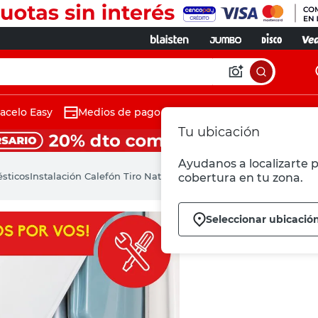
acelo Easy
Medios de pago
Tu ubicación
Ayudanos a localizarte p
ésticos
Instalación Calefón Tiro Natural-San Juan
cobertura en tu zona.
Seleccionar ubicació