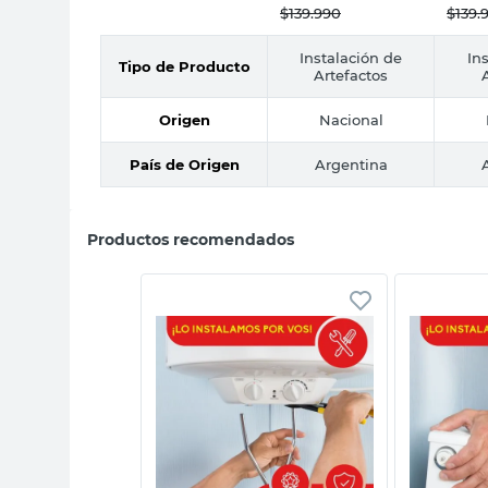
$
139.990
$
139.
Instalación de
In
Tipo de Producto
Artefactos
Origen
Nacional
País de Origen
Argentina
Productos recomendados
sta rápida
Vista rápida