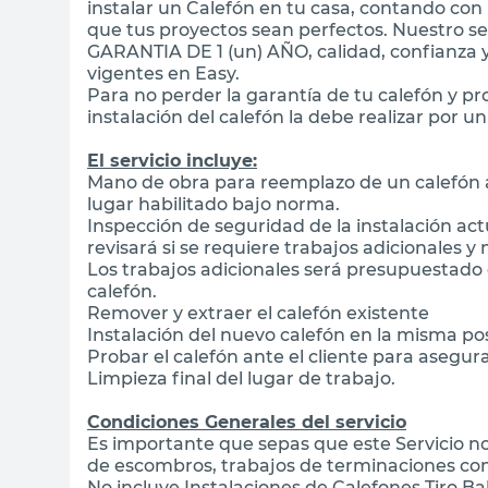
instalar un Calefón en tu casa, contando con
que tus proyectos sean perfectos. Nuestro ser
GARANTIA DE 1 (un) AÑO, calidad, confianza 
vigentes en Easy.
Para no perder la garantía de tu calefón y pro
instalación del calefón la debe realizar por u
El servicio incluye:
Mano de obra para reemplazo de un calefón 
lugar habilitado bajo norma.
Inspección de seguridad de la instalación actu
revisará si se requiere trabajos adicionales 
Los trabajos adicionales será presupuestado e
calefón.
Remover y extraer el calefón existente
Instalación del nuevo calefón en la misma pos
Probar el calefón ante el cliente para asegu
Limpieza final del lugar de trabajo.
Condiciones Generales del servicio
Es importante que sepas que este Servicio no 
de escombros, trabajos de terminaciones com
No incluye Instalaciones de Calefones Tiro B