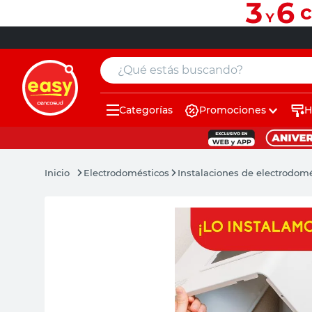
¿Qué estás buscando?
Categorías
Promociones
H
muebles
pintura
Electrodomésticos
Instalaciones de electrodom
escritorio
puertas
placard
sillon
espejo