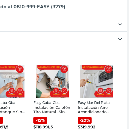
do al 0810-999-EASY (3279)
Caba-Gba
Easy Caba-Gba
Easy Mar Del Plata
lación
Instalación Calefón
Instalación Aire
otanque Sin
Tiro Natural -Sin
Acondicionado
ital Y Gba
Materiales - Capital
Basica Con
%
-
15
%
-
20
%
Y Gba
Materiales Hasta
3500 Frg. Mar Del
991,5
$
118.991,5
$
319.992