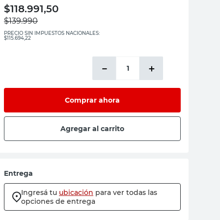
$
118.991,50
$
139.990
PRECIO SIN IMPUESTOS NACIONALES:
$115.694,22
－
＋
Comprar ahora
Agregar al carrito
Entrega
Ingresá tu
ubicación
para ver todas las
opciones de entrega