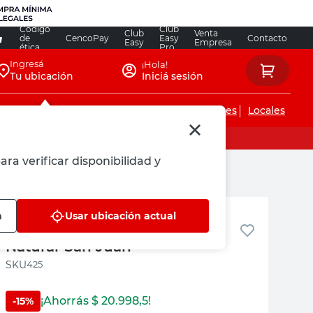
Código
Club
Club
Venta
de
CencoPay
Easy
Contacto
Easy
Empresa
ética
Pro
Ingresá
¡Hola!
Tu ubicación
Iniciá sesión
Servicios de instalaciones
Locales
ara verificar disponibilidad y
Easy San Juan
n
Usar ubicación actual
Instalación Calefón Tiro
Natural-San Juan
:
425
¡Ahorrás $
20.998,5
!
-
15
%