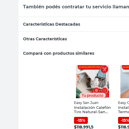
También podés contratar tu servicio llaman
Características Destacadas
Otras Características
Compará con productos similares
Tu producto
Easy San Juan
Easy 
Instalación Calefón
Insta
Tiro Natural-San
Term
Juan
M Cap
-
15
%
-
15
$
118.991,5
$
118.