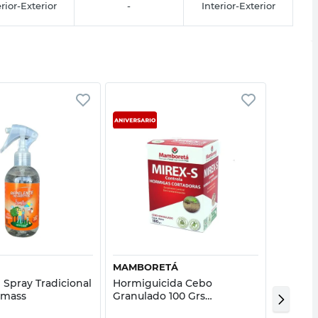
rior-Exterior
-
Interior-Exterior
Vista rápida
Vista rápida
MAMBORETÁ
MIREX
 Spray Tradicional
Hormiguicida Cebo
Hormigu
omass
Granulado 100 Grs
Mirex
Mamboretá