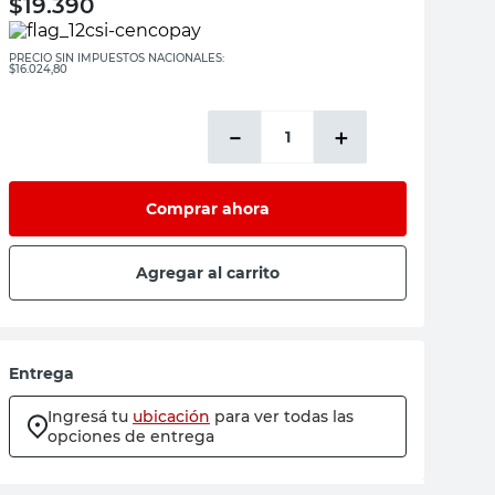
$
19.390
PRECIO SIN IMPUESTOS NACIONALES:
$16.024,80
－
＋
Comprar ahora
Agregar al carrito
Entrega
Ingresá tu
ubicación
para ver todas las
opciones de entrega