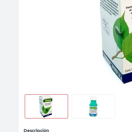
sillas
vanitory
ceramica
Descripción