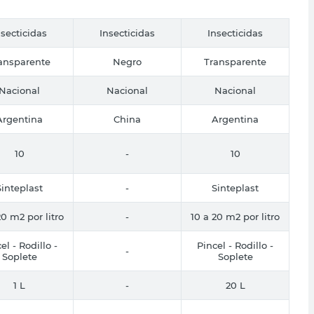
nsecticidas
Insecticidas
Insecticidas
ansparente
Negro
Transparente
Nacional
Nacional
Nacional
Argentina
China
Argentina
10
-
10
Sinteplast
-
Sinteplast
20 m2 por litro
-
10 a 20 m2 por litro
el - Rodillo -
Pincel - Rodillo -
-
Soplete
Soplete
1 L
-
20 L