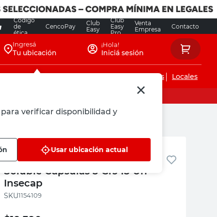
Código
Club
Club
Venta
de
CencoPay
Easy
Contacto
Easy
Empresa
ética
Pro
Ingresá
¡Hola!
Tu ubicación
Iniciá sesión
Servicios de instalaciones
Locales
para verificar disponibilidad y
Insecap
ón
Usar ubicación actual
Insecticida Sistémico Polvo
Soluble Cápsulas 5 Grs 15 Un
Insecap
:
1154109