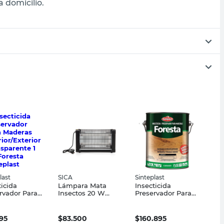
 domicilio.
last
SICA
Sinteplast
ticida
Lámpara Mata
Insecticida
rvador Para
Insectos 20 W
Preservador Para
ras
Negro SICA
Maderas 20 Lts
or/Exterior
Foresta Sinteplast
parente 1 Lts
495
$
83.500
$
160.895
ta Sinteplast