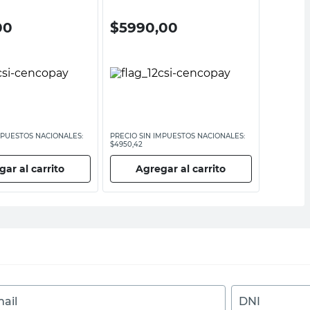
00
$
5990,00
$
749
MPUESTOS NACIONALES:
PRECIO SIN IMPUESTOS NACIONALES:
PRECIO SI
$4950,42
$6190,09
ar al carrito
Agregar al carrito
Ag
ail
DNI