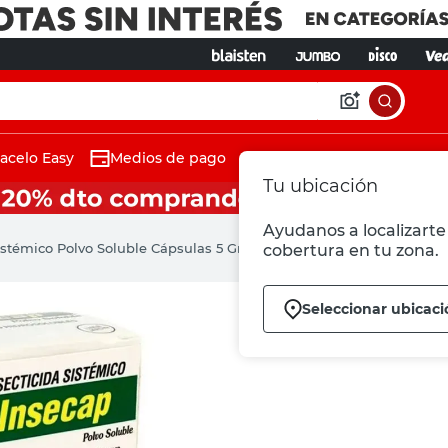
acelo Easy
Medios de pago
Tu ubicación
Ayudanos a localizarte 
istémico Polvo Soluble Cápsulas 5 Grs 15 Un Insecap
cobertura en tu zona.
Seleccionar ubicaci