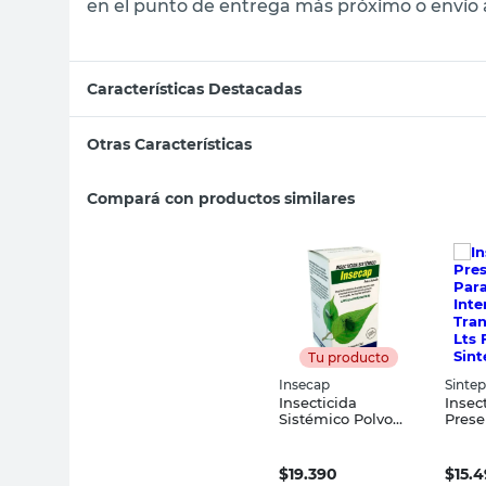
en el punto de entrega más próximo o envío a
Características Destacadas
Otras Características
Compará con productos similares
Tu producto
Insecap
Sintep
Insecticida
Insec
Sistémico Polvo
Prese
Soluble Cápsulas 5
Made
Grs 15 Un Insecap
Interi
Trans
$
19.390
$
15.
Fores