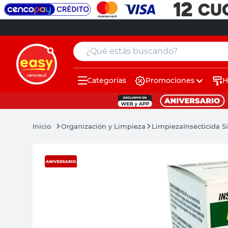
¿Qué estás buscando?
Categorías
Promociones
H
muebles
pintura
Organización y Limpieza
Limpieza
Insecticida S
escritorio
puertas
placard
sillon
espejo