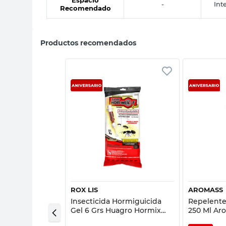
-
Inte
Recomendado
Productos recomendados
sta rápida
Vista rápida
ROX LIS
AROMASS
Hormiguicida
Insecticida Hormiguicida
Repelente
Tal
Gel 6 Grs Huagro Hormix
250 Ml Ar
Rox Lis