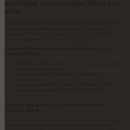
Individual Yute Cuadros 30x45 Cm
Kinor
Decorá tu mesa con estos elegantes individuales de yute
que combinan diseño y practicidad. Su patrón de
cuadros en tonos neutros aporta un toque de estilo
natural a cualquier momento de la comida.
Características Destacadas Individual Yute
Cuadros Kinor
Medidas perfectas de 30 x 45 cm para una óptima
protección de tu mesa
Diseño versátil de cuadros en diferentes
tonalidades
Material resistente de yute importado de India
Fácil limpieza para un mantenimiento sin
complicaciones
Por qué nos gustan los Individuales Yute
Cuadros Kinor
Estos individuales son la opción ideal para darle un toque
distintivo a tu mesa. El diseño de cuadros en tonos