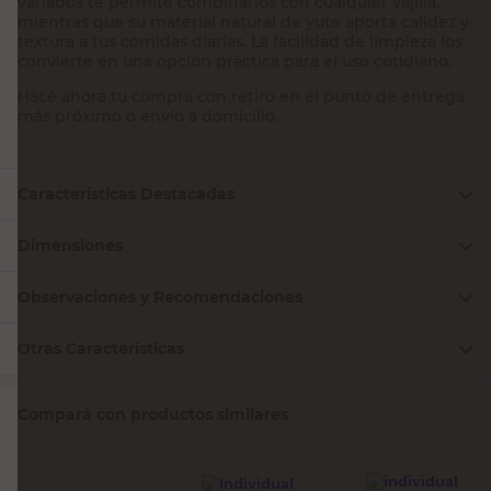
variados te permite combinarlos con cualquier vajilla,
mientras que su material natural de yute aporta calidez y
textura a tus comidas diarias. La facilidad de limpieza los
convierte en una opción práctica para el uso cotidiano.
Hacé ahora tu compra con retiro en el punto de entrega
más próximo o envío a domicilio.
Características Destacadas
Dimensiones
Observaciones y Recomendaciones
Otras Características
Compará con productos similares