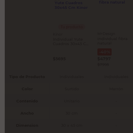
Tu producto
M+Design
Kinor
individual fibra
Individual Yute
natural
Cuadros 30x45 Cm
Kinor
-
40
%
$
5695
$
4797
$
7995
Tipo de Producto
Individuales
Individuales
Color
Surtido
Marrón
Contenido
Unitario
-
Ancho
30 cm
-
Dimension
30 x 45 cm
-