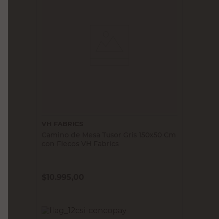
VH FABRICS
Camino de Mesa Tusor Gris 150x50 Cm
con Flecos VH Fabrics
$
10.995,00