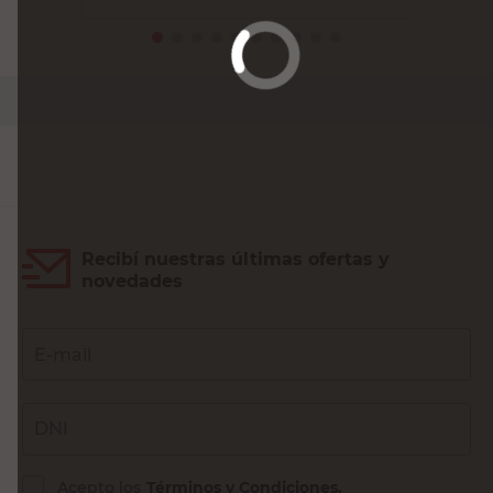
PRECIO SIN IMPUESTOS NACIONALES:
$9086,78
Agregar al carrito
Recibí nuestras últimas ofertas y
novedades
E-mail
DNI
Acepto los
Términos y Condiciones.