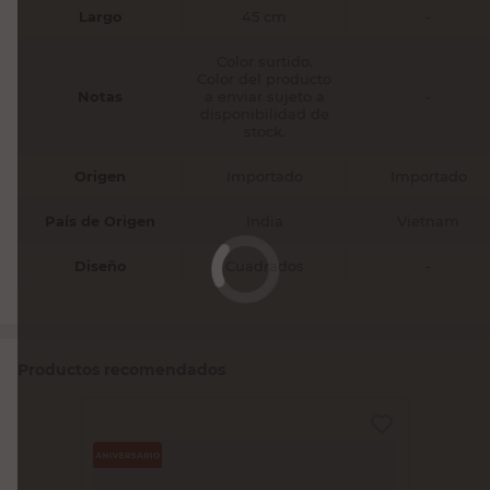
Largo
45 cm
-
Color surtido.
Color del producto
Notas
a enviar sujeto a
-
disponibilidad de
stock.
Origen
Importado
Importado
País de Origen
India
Vietnam
Diseño
Cuadrados
-
Productos recomendados