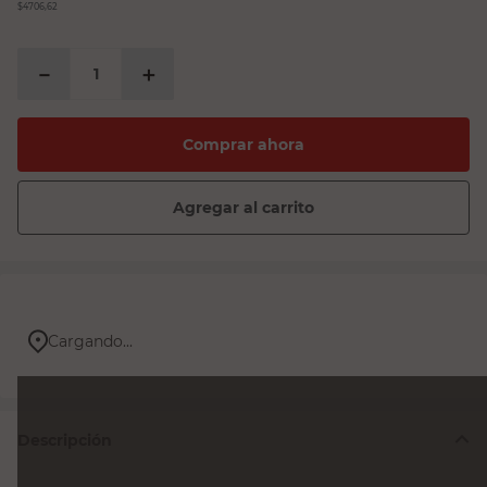
$4706,62
－
＋
Comprar ahora
Agregar al carrito
Cargando...
Descripción