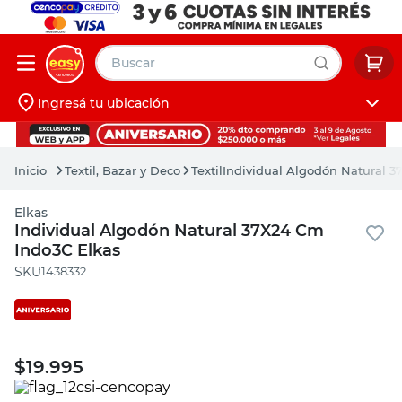
Buscar
Ingresá tu ubicación
muebles
Iniciá sesión
pintura
Textil, Bazar y Deco
Textil
Individual Algodón Natural 
escritorio
Elkas
puertas
Individual Algodón Natural 37X24 Cm
Indo3C Elkas
placard
:
1438332
$
19.995