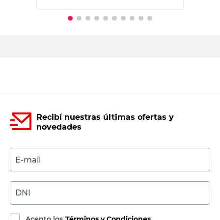
PRECIO SIN IMPUESTOS NACIONALES:
$9747,94
Agregar al carrito
Recibí nuestras últimas ofertas y
novedades
E-mail
DNI
Acepto los
Términos y Condiciones.