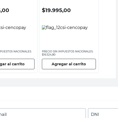
5,00
$
19.995,00
$
650
MPUESTOS NACIONALES:
PRECIO SIN IMPUESTOS NACIONALES:
PRECIO SI
$16.524,80
$5371,91
ar al carrito
Agregar al carrito
Ag
ail
DNI