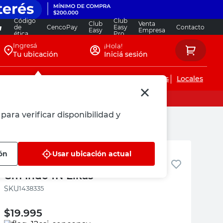
Código
Club
Club
Venta
de
CencoPay
Easy
Contacto
Easy
Empresa
ética
Pro
Ingresá
¡Hola!
Tu ubicación
Iniciá sesión
Servicios de instalaciones
Locales
para verificar disponibilidad y
Elkas
ón
Usar ubicación actual
Individual Algodón Negro 34
Cm Indo4N Elkas
:
1438335
$
19.995