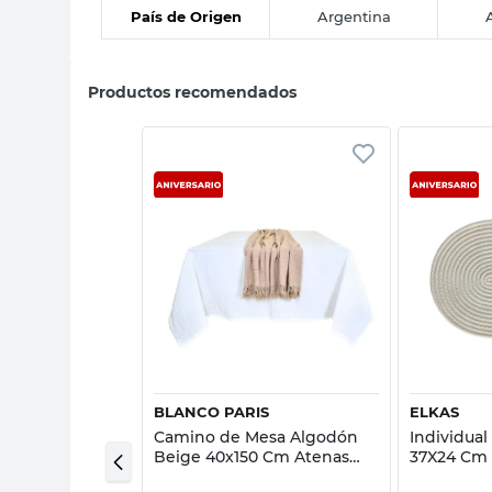
País de Origen
Argentina
Productos recomendados
sta rápida
Vista rápida
BLANCO PARIS
ELKAS
uerina
Camino de Mesa Algodón
Individual
ojas 35x45 Cm
Beige 40x150 Cm Atenas
37X24 Cm 
Blanco Paris