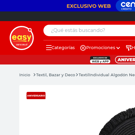
¿Qué estás buscando?
Categorías
Promociones
H
muebles
pintura
Textil, Bazar y Deco
Textil
Individual Algodón N
escritorio
puertas
placard
sillon
espejo