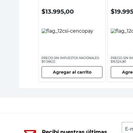
0
$
13.995,00
$
19.99
ESTOS NACIONALES:
PRECIO SIN IMPUESTOS NACIONALES:
PRECIO SIN I
$11.566,12
$16.524,80
 al carrito
Agregar al carrito
Agreg
E-m
Recibí nuestras últimas