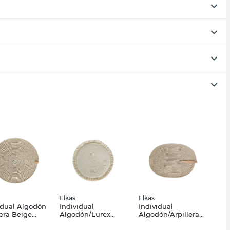
Elkas
Elkas
idual Algodón
Individual
Individual
lera Beige
Algodón/Lurex
Algodón/Arpillera
 Cm Indo7yc
Natural 34x30 Cm
Beige 37x24 Cm
Indo4Lx Elkas
Indo3Yc Elkas