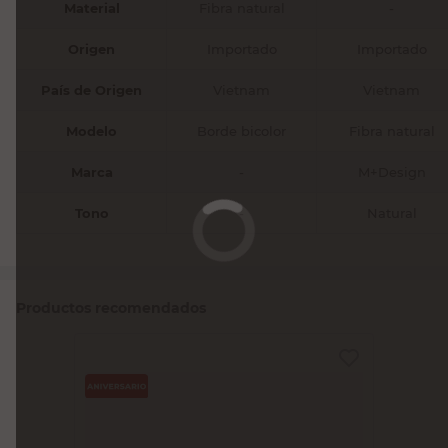
Material
Fibra natural
-
Origen
Importado
Importado
País de Origen
Vietnam
Vietnam
Modelo
Borde bicolor
Fibra natural
Marca
-
M+Design
Tono
-
Natural
Productos recomendados