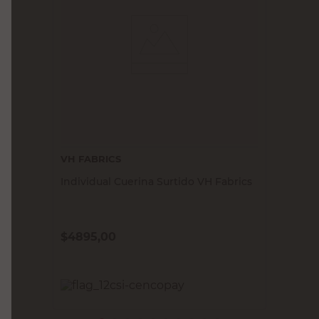
VH FABRICS
Individual Cuerina Surtido VH Fabrics
$
4895,00