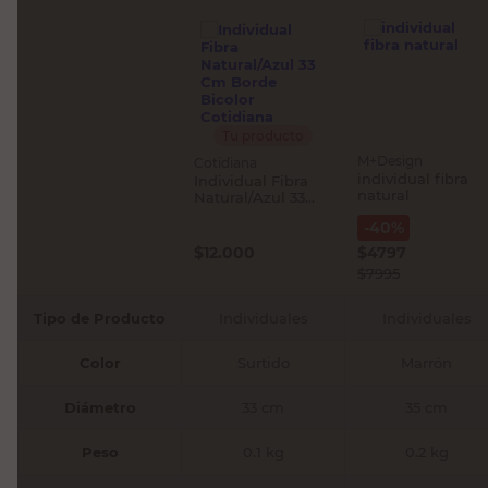
Tu producto
M+Design
Cotidiana
individual fibra
Individual Fibra
natural
Natural/Azul 33
Cm Borde Bicolor
-
40
%
Cotidiana
$
12.000
$
4797
$
7995
Tipo de Producto
Individuales
Individuales
Color
Surtido
Marrón
Diámetro
33 cm
35 cm
Peso
0.1 kg
0.2 kg