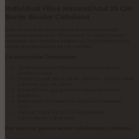
Individual Fibra Natural/Azul 33 Cm
Borde Bicolor Cotidiana
Dale un toque de estilo natural a tu mesa con este
individual artesanal de fibra natural. Su diseño bicolor
con borde azul combina elegancia y funcionalidad para
realzar la presentación de tus comidas.
Características Destacadas
Confeccionado en fibra natural resistente con
detalles en azul
Diseño circular de 33 cm de diámetro, tamaño ideal
para todo tipo de platos
Borde bicolor que aporta un toque decorativo
distintivo
Elaboración artesanal que asegura un acabado
único
Material liviano de solo 0.1 kg para fácil
manipulación y guardado
Por qué nos gustan estos Individuales Cotidiana
La combinación de fibras naturales con el detalle en azul