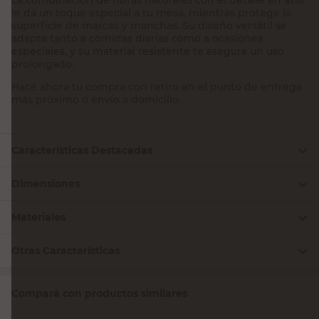
le da un toque especial a tu mesa, mientras protege la
superficie de marcas y manchas. Su diseño versátil se
adapta tanto a comidas diarias como a ocasiones
especiales, y su material resistente te asegura un uso
prolongado.
Hacé ahora tu compra con retiro en el punto de entrega
más próximo o envío a domicilio.
Características Destacadas
Dimensiones
Materiales
Otras Características
Compará con productos similares