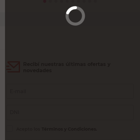
PRECIO SIN IMPUESTOS NACIONALES:
$4045,46
Agregar al carrito
Recibí nuestras últimas ofertas y
novedades
E-mail
DNI
Acepto los
Términos y Condiciones.