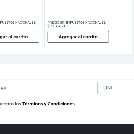
MPUESTOS NACIONALES:
PRECIO SIN IMPUESTOS NACIONALES:
PRECIO SI
$133.884,30
$53.219,01
ar al carrito
Agregar al carrito
Ag
ail
DNI
Acepto los
Términos y Condiciones.