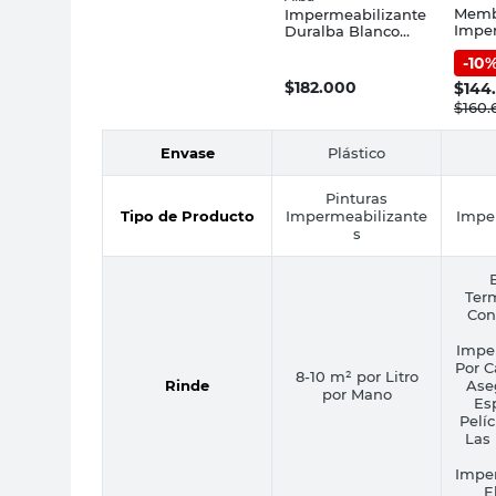
Memb
Impermeabilizante
Imper
Duralba Blanco
Frent
Mate 20 Lts
-
10
Mate 
Frentes
Poliu
Antifiltraciones
$
182.000
$
144
ProCl
Alba
$
160.
Willi
Envase
Plástico
Pinturas
Tipo de Producto
Impermeabilizante
Impe
s
Ter
Con
Impe
Por C
8-10 m² por Litro
Rinde
Ase
por Mano
Es
Pelí
Las
Impe
E