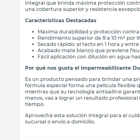
integral que brinda máxima protección contra e
sillas
sillas
una cobertura superior y resistencia excepcio
vanitory
vanitory
Características Destacadas
ceramica
ceramica
Máxima durabilidad y protección contra 
Rendimiento superior de 8 a 10 m² por l
Secado rápido: al tacto en 1 hora y entr
Acabado mate blanco que previene fisura
Fácil aplicación con dilución en agua ha
Por qué nos gusta el Impermeabilizante Du
Es un producto pensado para brindar una pro
fórmula especial forma una película flexible 
mientras que su tecnología antisalitre gara
manos, vas a lograr un resultado profesiona
tiempo.
Aprovechá esta solución integral para el cui
sucursal o envío a domicilio.