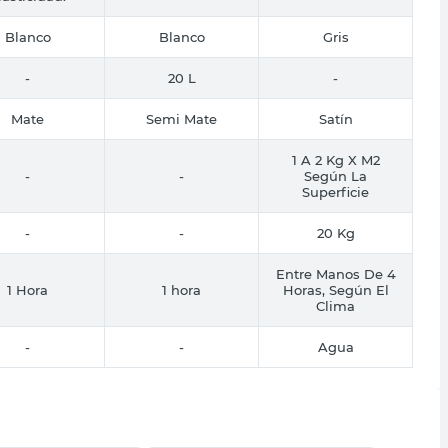
Blanco
Blanco
Gris
-
20 L
-
Mate
Semi Mate
Satín
1 A 2 Kg X M2
-
-
Según La
Superficie
-
-
20 Kg
Entre Manos De 4
1 Hora
1 hora
Horas, Según El
Clima
-
-
Agua