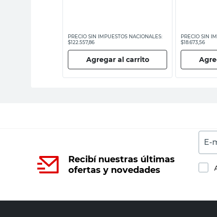
ESTOS NACIONALES:
PRECIO SIN IMPUESTOS NACIONALES:
PRECIO SIN I
$122.557,86
$18.673,56
 al carrito
Agregar al carrito
Agreg
E-m
Recibí nuestras últimas
ofertas y novedades