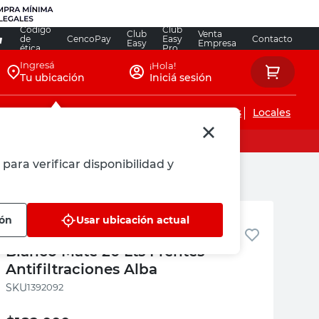
Código
Club
Club
Venta
de
CencoPay
Easy
Contacto
Easy
Empresa
ética
Pro
Ingresá
¡Hola!
Tu ubicación
Iniciá sesión
Servicios de instalaciones
Locales
para verificar disponibilidad y
Alba
ión
Usar ubicación actual
Impermeabilizante Duralba
Blanco Mate 20 Lts Frentes
Antifiltraciones Alba
:
1392092