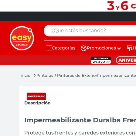
¿Qué estás buscando?
Categorías
Promociones
H
muebles
muebles
pintura
pintura
Pinturas
Pinturas de Exterior
Impermeabilizante 
escritorio
escritorio
puertas
puertas
Descripción
placard
placard
sillon
sillon
Impermeabilizante Duralba Frent
espejo
espejo
Protegé tus frentes y paredes exteriores con