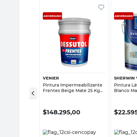
sta rápida
Vista rápida
VENIER
SHERWIN 
izante Frentes
Pintura Impermeabilizante
Pintura Lá
Lts Super
Frentes Beige Mate 25 Kg
Blanco Mat
uplast
Con Poliuretano Dessutol
Antihong
Venier
Williams
00
$
148.295,00
$
22.59