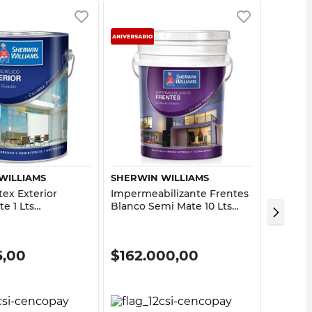
Vista rápida
Vista rápida
WILLIAMS
SHERWIN WILLIAMS
SHERWI
tex Exterior
Impermeabilizante Frentes
Pintura
e 1 Lts
Blanco Semi Mate 10 Lts
Negro M
o Sherwin
Sherwin Williams
William
5,00
$
162.000,00
$
64.