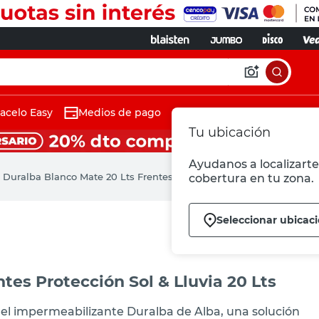
acelo Easy
Medios de pago
Tu ubicación
Ayudanos a localizarte 
Duralba Blanco Mate 20 Lts Frentes Antifiltraciones Alba
cobertura en tu zona.
Seleccionar ubicac
es Protección Sol & Lluvia 20 Lts
 el impermeabilizante Duralba de Alba, una solución