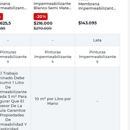
rana
Impermeabilizante
Membrana
meabilizante
Blanco Semi Mate
Impermeabilizante
es Blanco
20 Lts Frentes
Gris Satín 20 Kg
%
-
20
%
20 Lts Con
Sherwin Williams
Base Membrana
retano
De Caucho Venier
$
143.095
.625,5
$
216.000
assic Sherwin
695
$
270.000
ams
-
-
Lata
Pinturas
Pinturas
Pinturas
rmeabilizante
Impermeabilizante
Impermeabilizante
s
s
s
El Trabajo
minado Debe
sumir 1 Litro
De
rmeabilizante
ada 3 m² Para
10 m² por Litro por
gurar Que El
-
Mano
pesor De La
cula Garantice
 Propiedades
De
rmeabilidad Y
lasticidad.