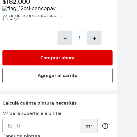
$
182.000
PRECIO SIN IMPUESTOS NACIONALES:
$150.413,23
－
＋
Comprar ahora
Agregar al carrito
Calculá cuánta pintura necesitás
M² de la superficie a pintar
m²
Capas de pintura