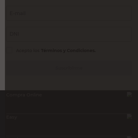
E-mail
DNI
Acepto los
Términos y Condiciones.
Suscribirme
Compra Online
Easy