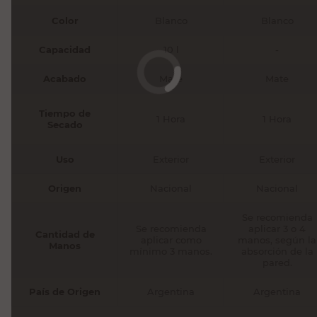
Color
Blanco
Blanco
Capacidad
10 l
-
Acabado
Mate
Mate
Tiempo de
1 Hora
1 Hora
Secado
Uso
Exterior
Exterior
Origen
Nacional
Nacional
Se recomienda
Se recomienda
aplicar 3 o 4
Cantidad de
aplicar como
manos, según la
Manos
mínimo 3 manos.
absorción de la
pared.
País de Origen
Argentina
Argentina