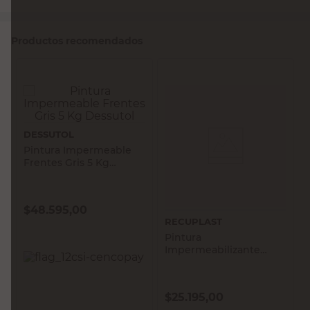
Productos recomendados
DESSUTOL
Pintura Impermeable
Frentes Gris 5 Kg
Dessutol
$
48.595,00
RECUPLAST
Pintura
Impermeabilizante
Frentes Blanco Mate 1
Lts Super Elástico
Recuplast
$
25.195,00