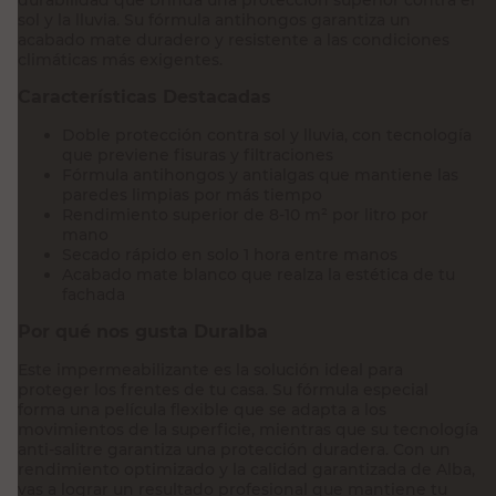
sol y la lluvia. Su fórmula antihongos garantiza un
acabado mate duradero y resistente a las condiciones
climáticas más exigentes.
Características Destacadas
Doble protección contra sol y lluvia, con tecnología
que previene fisuras y filtraciones
Fórmula antihongos y antialgas que mantiene las
paredes limpias por más tiempo
Rendimiento superior de 8-10 m² por litro por
mano
Secado rápido en solo 1 hora entre manos
Acabado mate blanco que realza la estética de tu
fachada
Por qué nos gusta Duralba
Este impermeabilizante es la solución ideal para
proteger los frentes de tu casa. Su fórmula especial
forma una película flexible que se adapta a los
movimientos de la superficie, mientras que su tecnología
anti-salitre garantiza una protección duradera. Con un
rendimiento optimizado y la calidad garantizada de Alba,
vas a lograr un resultado profesional que mantiene tu