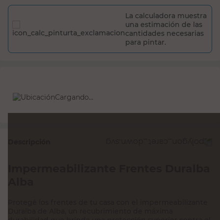
La calculadora muestra
una estimación de las
cantidades necesarias
para pintar.
Cargando...
Descripción
Impermeabilizante Frentes Duralba
Alba
Protegé los frentes de tu casa con el impermeabilizante
Duralba de Alba, un recubrimiento de máxima
durabilidad que brinda una protección superior contra el