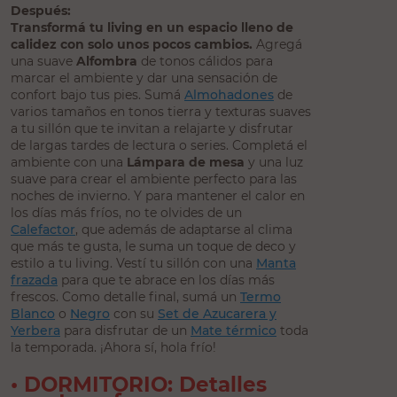
Después:
Transformá tu living en un espacio lleno de
calidez con solo unos pocos cambios.
Agregá
una suave
Alfombra
de tonos cálidos para
marcar el ambiente y dar una sensación de
confort bajo tus pies. Sumá
Almohadones
de
varios tamaños en tonos tierra y texturas suaves
a tu sillón que te invitan a relajarte y disfrutar
de largas tardes de lectura o series. Completá el
ambiente con una
Lámpara de mesa
y una luz
suave para crear el ambiente perfecto para las
noches de invierno. Y para mantener el calor en
los días más fríos, no te olvides de un
Calefactor
, que además de adaptarse al clima
que más te gusta, le suma un toque de deco y
estilo a tu living. Vestí tu sillón con una
Manta
frazada
para que te abrace en los días más
frescos. Como detalle final, sumá un
Termo
Blanco
o
Negro
con su
Set de Azucarera y
Yerbera
para disfrutar de un
Mate térmico
toda
la temporada. ¡Ahora sí, hola frío!
• DORMITORIO: Detalles