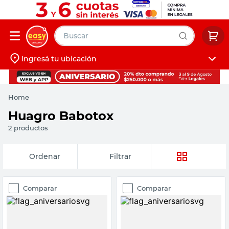
Buscar
Ingresá tu ubicación
muebles
Iniciá sesión
pintura
Home
escritorio
Huagro Babotox
puertas
2
productos
placard
Fecha de
Filtrar
release
Comparar
Comparar