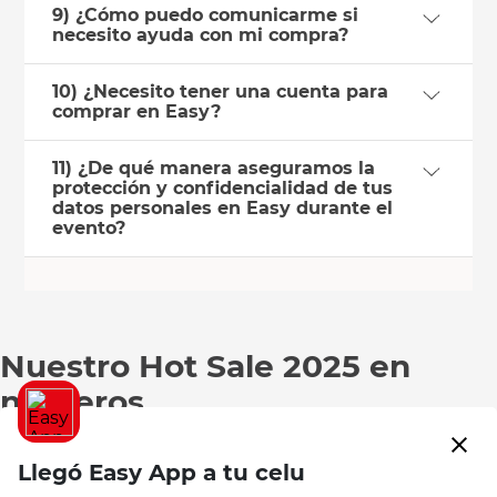
9) ¿Cómo puedo comunicarme si
necesito ayuda con mi compra?
10) ¿Necesito tener una cuenta para
comprar en Easy?
11) ¿De qué manera aseguramos la
protección y confidencialidad de tus
datos personales en Easy durante el
evento?
Nuestro Hot Sale 2025 en
números
Llegó Easy App a tu celu