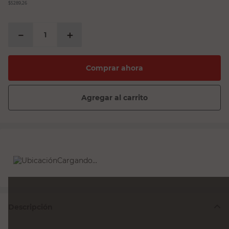
$5289,26
－
＋
Comprar ahora
Agregar al carrito
Cargando...
Descripción