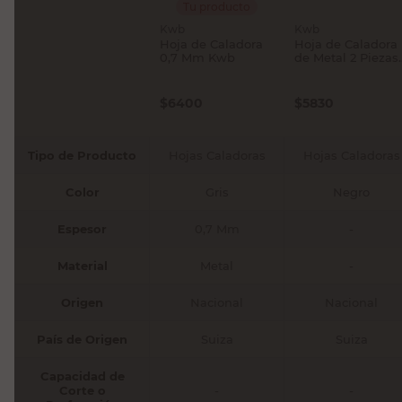
Tu producto
Kwb
Kwb
Hoja de Caladora
Hoja de Caladora
0,7 Mm Kwb
de Metal 2 Piezas
Kwb
$
6400
$
5830
Tipo de Producto
Hojas Caladoras
Hojas Caladoras
Color
Gris
Negro
Espesor
0,7 Mm
-
Material
Metal
-
Origen
Nacional
Nacional
País de Origen
Suiza
Suiza
Capacidad de
Corte o
-
-