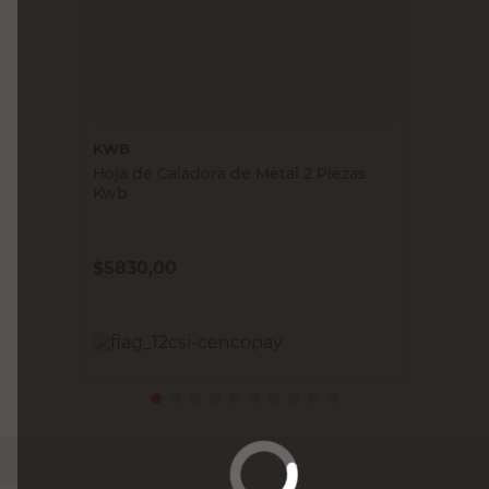
KWB
Hoja de Caladora de Metal 2 Piezas
Kwb
$
5830,00
PRECIO SIN IMPUESTOS NACIONALES:
$4545,46
Agregar al carrito