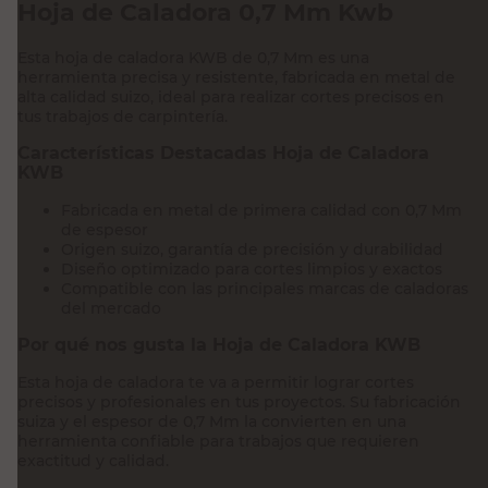
Hoja de Caladora 0,7 Mm Kwb
Esta hoja de caladora KWB de 0,7 Mm es una
herramienta precisa y resistente, fabricada en metal de
alta calidad suizo, ideal para realizar cortes precisos en
tus trabajos de carpintería.
Características Destacadas Hoja de Caladora
KWB
Fabricada en metal de primera calidad con 0,7 Mm
de espesor
Origen suizo, garantía de precisión y durabilidad
Diseño optimizado para cortes limpios y exactos
Compatible con las principales marcas de caladoras
del mercado
Por qué nos gusta la Hoja de Caladora KWB
Esta hoja de caladora te va a permitir lograr cortes
precisos y profesionales en tus proyectos. Su fabricación
suiza y el espesor de 0,7 Mm la convierten en una
herramienta confiable para trabajos que requieren
exactitud y calidad.