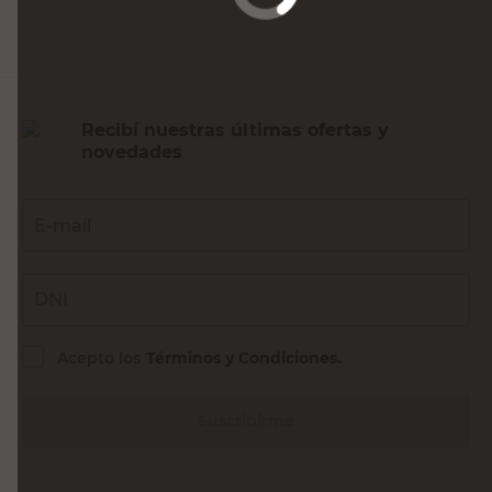
Recibí nuestras últimas ofertas y
novedades
E-mail
DNI
Acepto los
Términos y Condiciones.
Suscribirme