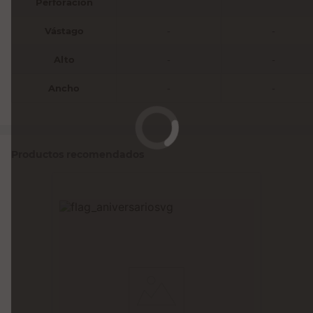
Perforación
Vástago
-
-
Alto
-
-
Ancho
-
-
Productos recomendados