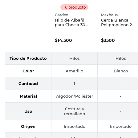
Tu producto
Gardex
Maxhaus
Hilo de Albañil
Cerda Blanca
para Chocla 30
Polipropileno 2
Mts Gardex
Mm X 30 Mts
Maxhaus
$
14.500
$
3500
Tipo de Producto
Hilos
Hilos
Color
Amarillo
Blanco
Cantidad
1
-
Material
Algodón/Poliéster
-
Costura y
Uso
-
remallado
Origen
Importado
Importado