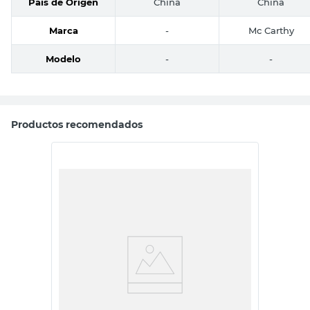
País de Origen
China
China
Marca
-
Mc Carthy
Modelo
-
-
Productos recomendados