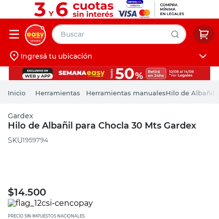
Buscar
Ingresá tu ubicación
muebles
Iniciá sesión
pintura
Herramientas
Herramientas manuales
Hilo de Albañil
escritorio
Gardex
puertas
Hilo de Albañil para Chocla 30 Mts Gardex
placard
:
1959794
$
14.500
PRECIO SIN IMPUESTOS NACIONALES: