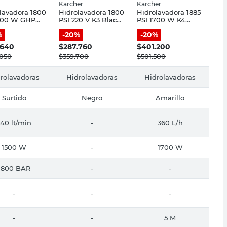
Karcher
Karcher
lavadora 1800
Hidrolavadora 1800
Hidrolavadora 1885
1500 W GHP
PSI 220 V K3 Black
PSI 1700 W K4
osch
Edition Karcher
Karcher
%
-
20
%
-
20
%
.640
$
287.760
$
401.200
.050
$
359.700
$
501.500
rolavadoras
Hidrolavadoras
Hidrolavadoras
Surtido
Negro
Amarillo
40 lt/min
-
360 L/h
1500 W
-
1700 W
1800 BAR
-
-
-
-
-
-
-
5 M