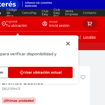
Código
Club
Club
Venta
de
CencoPay
Easy
Contacto
Easy
Empresa
ética
Pro
Ingresá
¡Hola!
Tu ubicación
Iniciá sesión
Servicios de instalaciones
Locales
para verificar disponibilidad y
Daewoo
ón
Usar ubicación actual
Hidrolavadora De Alta Presión-
DAX1130 Daewoo
:
1359413