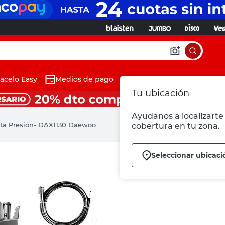
acelo Easy
Medios de pago
Tu ubicación
Ayudanos a localizarte 
lta Presión- DAX1130 Daewoo
cobertura en tu zona.
Seleccionar ubicaci