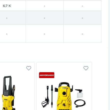
6,7 K
-
-
-
-
-
-
-
-
Vista rápida
Vista rápida