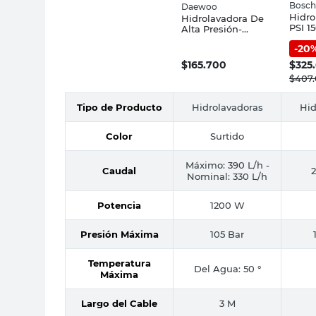
Bosch
Daewoo
Hidro
Hidrolavadora De
PSI 
Alta Presión-
180 B
DAX1130 Daewoo
-
20
$
165.700
$
325
$
407
Tipo de Producto
Hidrolavadoras
Hid
Color
Surtido
Máximo: 390 L/h -
Caudal
2
Nominal: 330 L/h
Potencia
1200 W
Presión Máxima
105 Bar
Temperatura
Del Agua: 50 °
Máxima
Largo del Cable
3 M