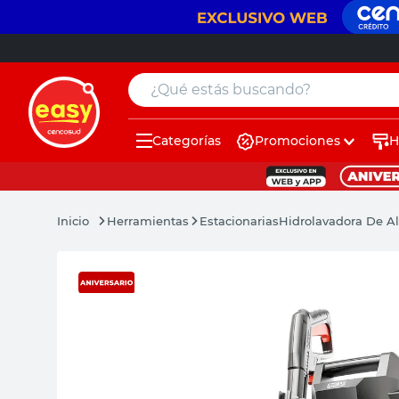
¿Qué estás buscando?
Categorías
Promociones
H
muebles
pintura
Herramientas
Estacionarias
Hidrolavadora De A
escritorio
puertas
placard
sillon
espejo