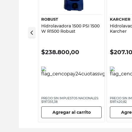
IO
ROBUST
KARCHER
a 140 Bar 1600
Hidrolavadora 1500 PSI 1500
Hidrolava
 Dowen Pagio
W R1500 Robust
Karcher
,00
$
238.800,00
$
207.1
ESTOS NACIONALES:
PRECIO SIN IMPUESTOS NACIONALES:
PRECIO SIN I
$197.355,38
$187.420,82
 al carrito
Agregar al carrito
Agreg