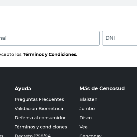
ail
DNI
Acepto los
Términos y Condiciones.
Ayuda
Más de Cencosud
Preguntas Frecuentes
Blaisten
Validación Biométrica
Jumbo
Defensa al consumidor
Disco
Términos y condiciones
Vea
es
Decreto 1798/94
Cencopay