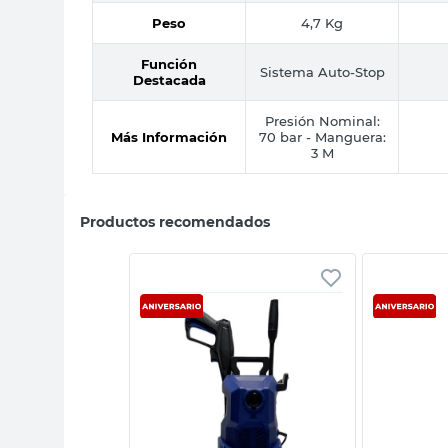
Peso
4,7 Kg
Función
Sistema Auto-Stop
Destacada
Presión Nominal:
Más Información
70 bar - Manguera:
3 M
Productos recomendados
sta rápida
Vista rápida