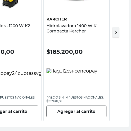
KARCHER
BLACK 
dora 1200 W K2
Hidrolavadora 1400 W K
Hidrola
Compacta Karcher
Bar PW
Decker
20%
00,00
$
185.200,00
$
224
$
280.90
MPUESTOS NACIONALES:
PRECIO SIN IMPUESTOS NACIONALES:
PRECIO SI
$167.601,81
$232.148,7
ar al carrito
Agregar al carrito
Ag