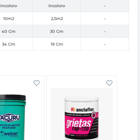
Incoloro
Incoloro
-
10m2
2,5m2
-
40 Cm
30 Cm
-
34 Cm
19 Cm
-
Vista rápida
Vista rápida