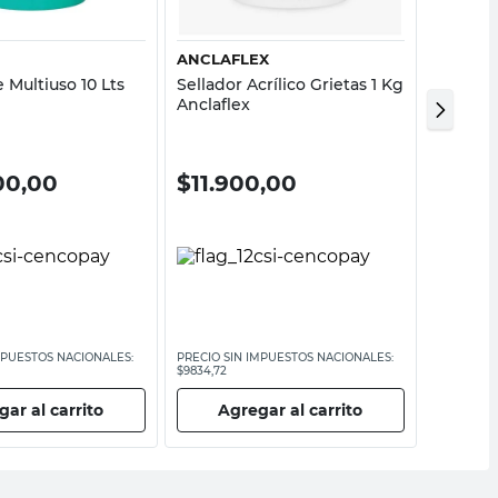
ANCLAFLEX
SIKA
 Multiuso 10 Lts
Sellador Acrílico Grietas 1 Kg
Hidrofu
Anclaflex
Sika
00,00
$
11.900,00
$
35.
MPUESTOS NACIONALES:
PRECIO SIN IMPUESTOS NACIONALES:
PRECIO SI
$9834,72
$29.008,27
ar al carrito
Agregar al carrito
Ag