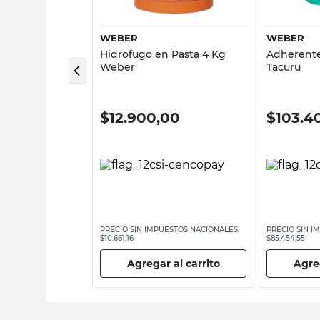
WEBER
WEBER
Hidrofugo en Pasta 4 Kg
Adherente
00 Kg Weber
Weber
Tacuru
0,00
$
12.900,00
$
103.4
ESTOS NACIONALES:
PRECIO SIN IMPUESTOS NACIONALES:
PRECIO SIN I
$10.661,16
$85.454,55
 al carrito
Agregar al carrito
Agreg