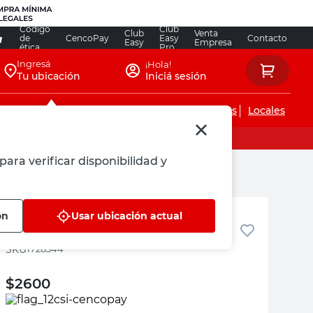
Código
Club
Club
Venta
de
CencoPay
Easy
Contacto
Easy
Empresa
ética
Pro
Ingresá
¡Hola!
Tu ubicación
Iniciá sesión
Servicios de instalaciones
Locales
para verificar disponibilidad y
Sika
ón
Usar ubicación actual
Hidrófugo Líquido 1 Kg Sika
:
1728344
$
2600