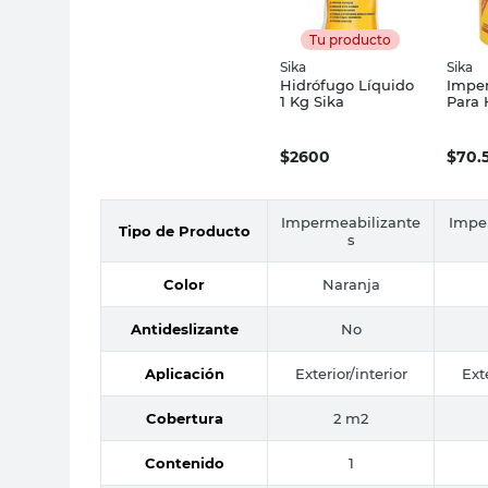
Tu producto
Sika
Sika
Hidrófugo Líquido
Imper
1 Kg Sika
Para
Cimie
Sika
$
2600
$
70.
Impermeabilizante
Impe
Tipo de Producto
s
Color
Naranja
Antideslizante
No
Aplicación
Exterior/interior
Ext
Cobertura
2 m2
Contenido
1