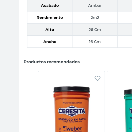
Acabado
Ambar
Rendimiento
2m2
Alto
26 Cm
Ancho
16 Cm
Productos recomendados
sta rápida
Vista rápida