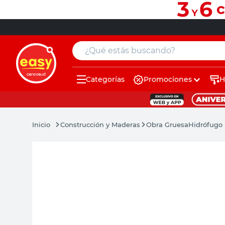
¿Qué estás buscando?
Categorías
Promociones
H
muebles
pintura
Construcción y Maderas
Obra Gruesa
Hidrófugo 
escritorio
puertas
placard
sillon
espejo