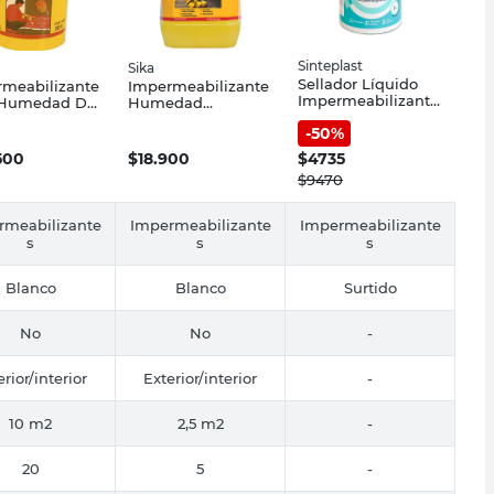
Sinteplast
Sika
Sellador Líquido
meabilizante
Impermeabilizante
Impermeabilizante
 Humedad De
Humedad
1 Lt Sinteplast
ntos 20 Lts
Cimientos 5 Lts
-
50
%
Sika
500
$
18.900
$
4735
$
9470
rmeabilizante
Impermeabilizante
Impermeabilizante
s
s
s
Blanco
Blanco
Surtido
No
No
-
erior/interior
Exterior/interior
-
10 m2
2,5 m2
-
20
5
-