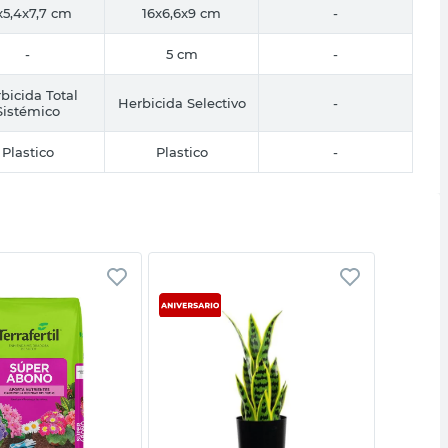
x5,4x7,7 cm
16x6,6x9 cm
-
-
5 cm
-
bicida Total
Herbicida Selectivo
-
Sistémico
Plastico
Plastico
-
Vista rápida
Vista rápida