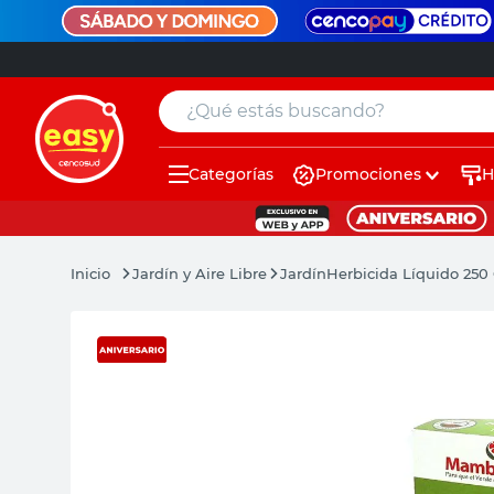
¿Qué estás buscando?
Categorías
Promociones
H
muebles
pintura
Jardín y Aire Libre
Jardín
Herbicida Líquido 25
escritorio
puertas
placard
sillon
espejo