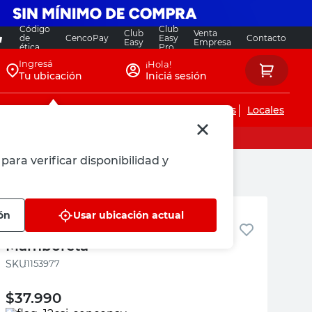
Código
Club
Club
Venta
de
CencoPay
Easy
Contacto
Easy
Empresa
ética
Pro
Ingresá
¡Hola!
Tu ubicación
Iniciá sesión
Servicios de instalaciones
Locales
para verificar disponibilidad y
Mamboretá
ón
Usar ubicación actual
Herbicida Líquido 250 Cc
Mamboretá
:
1153977
$
37.990