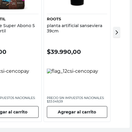
TIL
ROOTS
BIRKE
te Super Abono 5
planta artificial sanseviera
Planta 
rtil
39cm
Birke
00
$
39.990,00
$
15.
MPUESTOS NACIONALES:
PRECIO SIN IMPUESTOS NACIONALES:
PRECIO SI
$33.049,59
$13.214,88
ar al carrito
Agregar al carrito
Ag