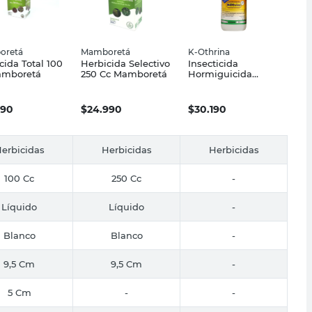
oretá
Mamboretá
K-Othrina
cida Total 100
Herbicida Selectivo
Insecticida
amboretá
250 Cc Mamboretá
Hormiguicida
Liquido 250 Cm3 K-
Othrina
990
$
24.990
$
30.190
erbicidas
Herbicidas
Herbicidas
100 Cc
250 Cc
-
Líquido
Líquido
-
Blanco
Blanco
-
9,5 Cm
9,5 Cm
-
5 Cm
-
-