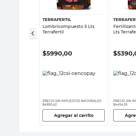
URALEZA
TERRAFERTIL
TERRAFER
e para
Lombricompuesto 5 Lts
Fertilizan
Cm Arte y
Terrafertil
Lts Terrafe
00
$
5990,00
$
5390,
ESTOS NACIONALES:
PRECIO SIN IMPUESTOS NACIONALES:
PRECIO SIN I
$4950,42
$4454,55
 al carrito
Agregar al carrito
Agreg