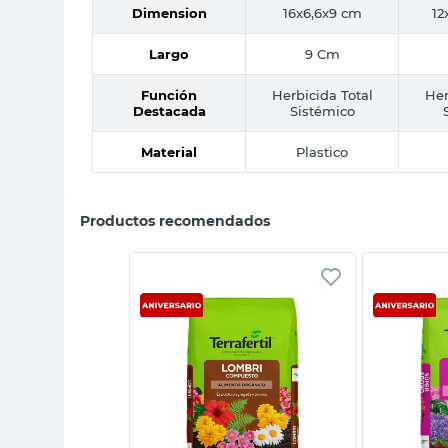
Dimension
16x6,6x9 cm
12
Largo
9 Cm
Función
Herbicida Total
Her
Destacada
Sistémico
Material
Plastico
Productos recomendados
sta rápida
Vista rápida