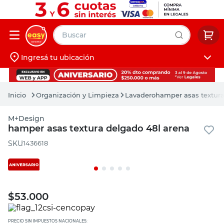
Buscar
Ingresá tu ubicación
muebles
Iniciá sesión
pintura
Organización y Limpieza
Lavadero
hamper asas textura
escritorio
M+Design
puertas
hamper asas textura delgado 48l arena
placard
:
1436618
$
53.000
PRECIO SIN IMPUESTOS NACIONALES: