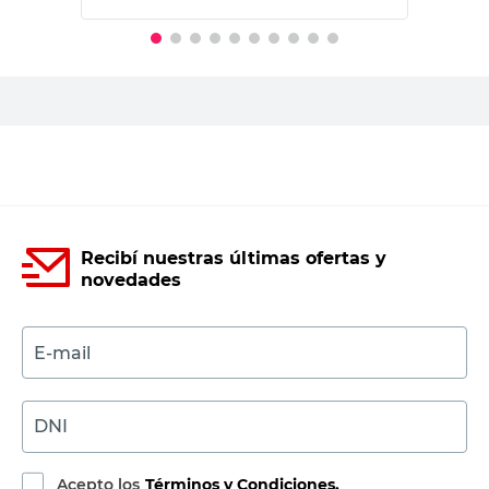
PRECIO SIN IMPUESTOS NACIONALES:
$27.516,53
Agregar al carrito
Recibí nuestras últimas ofertas y
novedades
E-mail
DNI
Acepto los
Términos y Condiciones.