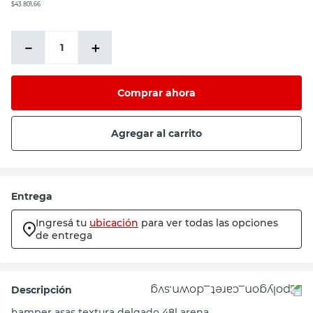
$43.801,66
－
＋
Comprar ahora
Agregar al carrito
Entrega
Ingresá tu
ubicación
para ver todas las opciones
de entrega
Descripción
hamper asas textura delgado 48l arena