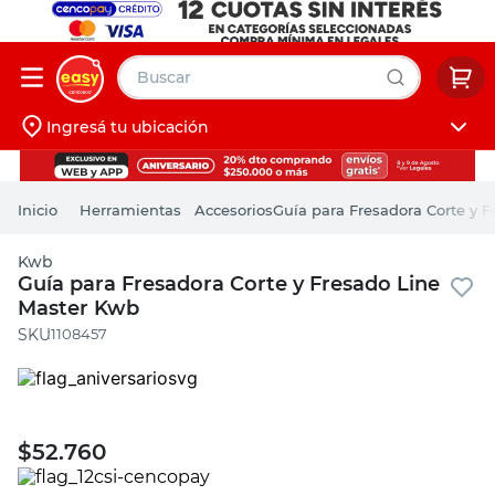
Buscar
Ingresá tu ubicación
muebles
Iniciá sesión
pintura
Herramientas
Accesorios
Guía para Fresadora Corte y 
escritorio
Kwb
puertas
Guía para Fresadora Corte y Fresado Line
Master Kwb
placard
:
1108457
$
52.760