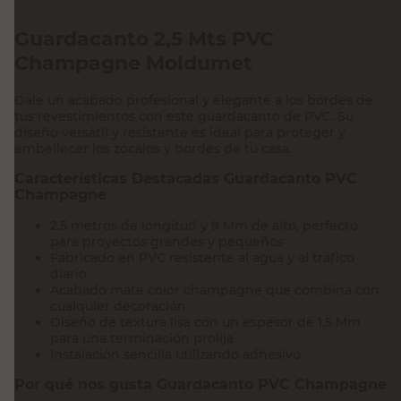
Guardacanto 2,5 Mts PVC
Champagne Moldumet
Dale un acabado profesional y elegante a los bordes de
tus revestimientos con este guardacanto de PVC. Su
diseño versátil y resistente es ideal para proteger y
embellecer los zócalos y bordes de tu casa.
Características Destacadas Guardacanto PVC
Champagne
2,5 metros de longitud y 9 Mm de alto, perfecto
para proyectos grandes y pequeños
Fabricado en PVC resistente al agua y al tráfico
diario
Acabado mate color champagne que combina con
cualquier decoración
Diseño de textura lisa con un espesor de 1,5 Mm
para una terminación prolija
Instalación sencilla utilizando adhesivo
Por qué nos gusta Guardacanto PVC Champagne