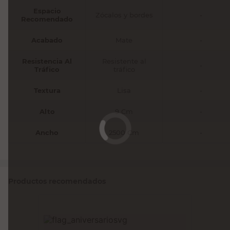
Espacio
Zócalos y bordes
-
Recomendado
Acabado
Mate
-
Resistencia Al
Resistente al
-
Tráfico
tráfico
Textura
Lisa
-
Alto
9 Cm
-
Ancho
2500 Cm
-
Productos recomendados