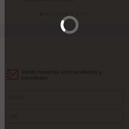
PRECIO SIN IMPUESTOS NACIONALES:
$3182,65
Agregar al carrito
Recibí nuestras últimas ofertas y
novedades
E-mail
DNI