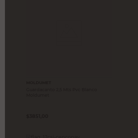
MOLDUMET
Guardacanto 2,5 Mts Pvc Blanco
Moldumet
$
3851,00