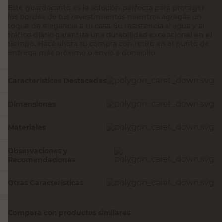
Este guardacanto es la solución perfecta para proteger
los bordes de tus revestimientos mientras agregás un
toque de elegancia a tu casa. Su resistencia al agua y al
tráfico diario garantiza una durabilidad excepcional en el
tiempo. Hacé ahora tu compra con retiro en el punto de
entrega más próximo o envío a domicilio.
Características Destacadas
Dimensiones
Materiales
Observaciones y
Recomendaciones
Otras Características
Compará con productos similares