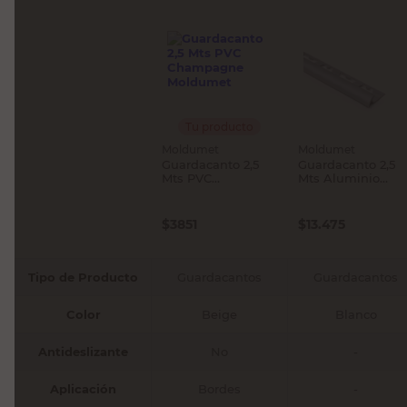
Tu producto
Moldumet
Moldumet
Guardacanto 2,5
Guardacanto 2,5
Mts PVC
Mts Aluminio
Champagne
Moldumet
Moldumet
$
3851
$
13.475
Tipo de Producto
Guardacantos
Guardacantos
Color
Beige
Blanco
Antideslizante
No
-
Aplicación
Bordes
-