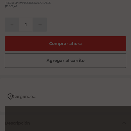
PRECIO SIN IMPUESTOS NACIONALES:
$13.302,48
－
＋
Comprar ahora
Agregar al carrito
Cargando...
Descripción