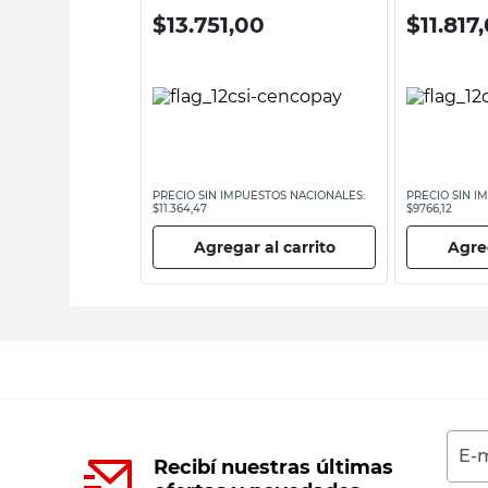
00
$
13.751,00
$
11.817
ESTOS NACIONALES:
PRECIO SIN IMPUESTOS NACIONALES:
PRECIO SIN I
$11.364,47
$9766,12
 al carrito
Agregar al carrito
Agreg
E-m
Recibí nuestras últimas