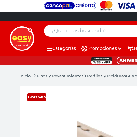
¿Qué estás buscando?
Categorías
Promociones
H
muebles
pintura
Pisos y Revestimientos
Perfiles y Molduras
Guar
escritorio
puertas
placard
sillon
espejo