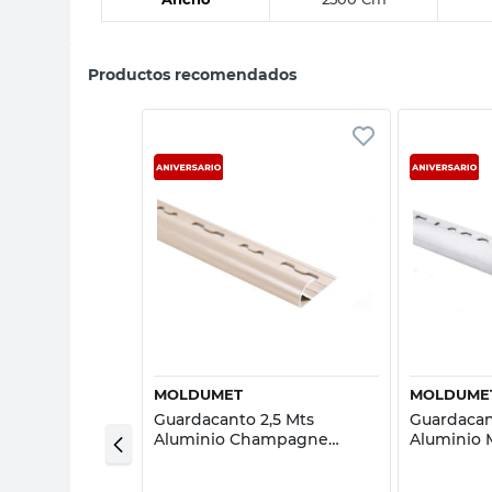
Productos recomendados
sta rápida
Vista rápida
MOLDUMET
MOLDUME
 Poliestileno A2
Guardacanto 2,5 Mts
Guardacan
tisol
Aluminio Champagne
Aluminio
Moldumet