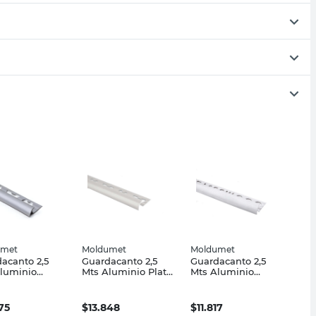
umet
Moldumet
Moldumet
acanto 2,5
Guardacanto 2,5
Guardacanto 2,5
luminio
Mts Aluminio Plata
Mts Aluminio
umet
Mate Moldumet
Moldumet
75
$
13.848
$
11.817