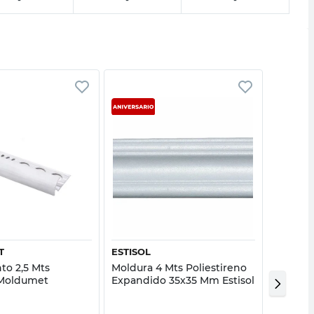
Vista rápida
Vista rápida
T
ESTISOL
MOLDU
to 2,5 Mts
Moldura 4 Mts Poliestireno
Guardac
 Moldumet
Expandido 35x35 Mm Estisol
Alumin