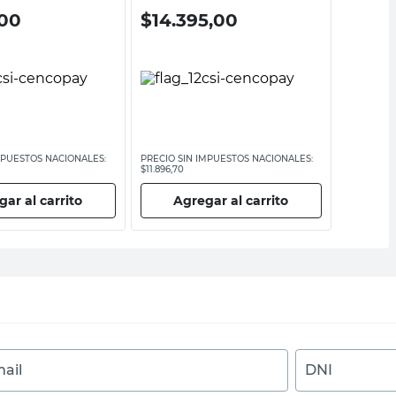
,00
$
14.395,00
$
13.7
MPUESTOS NACIONALES:
PRECIO SIN IMPUESTOS NACIONALES:
PRECIO SI
$11.896,70
$11.364,47
ar al carrito
Agregar al carrito
Ag
ail
DNI