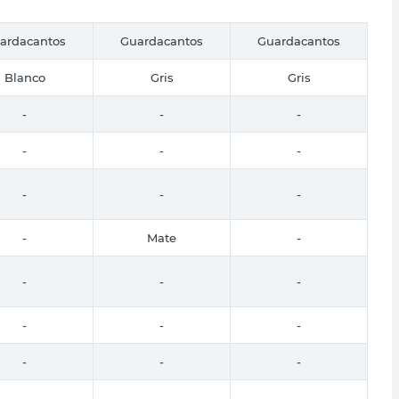
ardacantos
Guardacantos
Guardacantos
Blanco
Gris
Gris
-
-
-
-
-
-
-
-
-
-
Mate
-
-
-
-
-
-
-
-
-
-
-
-
-