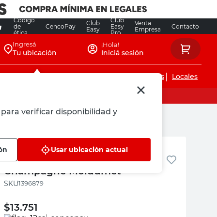
Código
Club
Club
Venta
de
CencoPay
Easy
Contacto
Easy
Empresa
ética
Pro
Ingresá
¡Hola!
Tu ubicación
Iniciá sesión
Servicios de instalaciones
Locales
para verificar disponibilidad y
Moldumet
ón
Usar ubicación actual
Guardacanto 2,5 Mts Aluminio
Champagne Moldumet
:
1396879
$
13.751