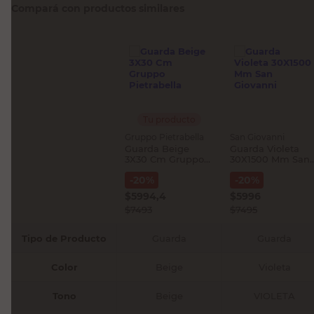
Compará con productos similares
Tu producto
Gruppo Pietrabella
San Giovanni
Guarda Beige
Guarda Violeta
3X30 Cm Gruppo
30X1500 Mm San
Pietrabella
Giovanni
-
20
%
-
20
%
$
5994,4
$
5996
$
7493
$
7495
Tipo de Producto
Guarda
Guarda
Color
Beige
Violeta
Tono
Beige
VIOLETA