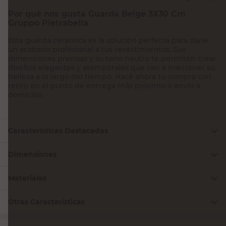
Por qué nos gusta Guarda Beige 3X30 Cm
Gruppo Pietrabella
Esta guarda cerámica es la solución perfecta para darle
un acabado profesional a tus revestimientos. Sus
dimensiones precisas y su tono neutro te permiten crear
diseños elegantes y atemporales que van a mantener su
belleza a lo largo del tiempo. Hacé ahora tu compra con
retiro en el punto de entrega más próximo o envío a
domicilio.
Características Destacadas
Dimensiones
Materiales
Otras Características