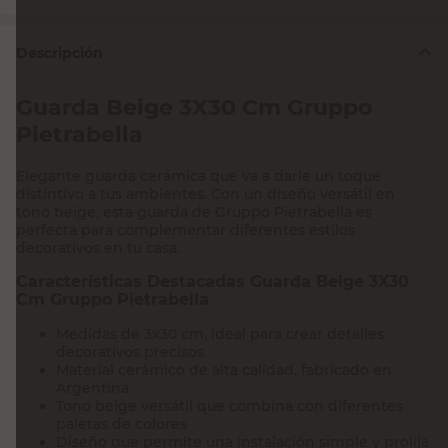
Descripción
Guarda Beige 3X30 Cm Gruppo
Pietrabella
Elegante guarda cerámica que va a darle un toque
distintivo a tus ambientes. Con un diseño versátil en
tono beige, esta guarda de Gruppo Pietrabella es
perfecta para complementar diferentes estilos
decorativos en tu casa.
Características Destacadas Guarda Beige 3X30
Cm Gruppo Pietrabella
Medidas de 3x30 cm, ideal para crear detalles
decorativos precisos
Material cerámico de alta calidad, fabricado en
Argentina
Tono beige versátil que combina con diferentes
paletas de colores
Diseño que permite una instalación simple y prolija