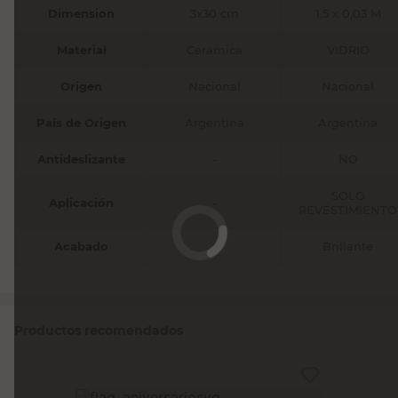
Dimension
3x30 cm
1,5 x 0,03 M
Material
Cerámica
VIDRIO
Origen
Nacional
Nacional
País de Origen
Argentina
Argentina
Antideslizante
-
NO
SOLO
Aplicación
-
REVESTIMIENTO
Acabado
-
Brillante
Productos recomendados