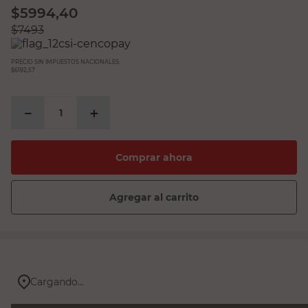
$
5994,40
$
7493
PRECIO SIN IMPUESTOS NACIONALES:
$6192,57
－
＋
Comprar ahora
Agregar al carrito
Cargando...