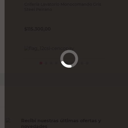
Grifería Lavatorio Monocomando Gris
Steel Peirano
$
115.300,00
PRECIO SIN IMPUESTOS NACIONALES:
$95.289,26
Agregar al carrito
Recibí nuestras últimas ofertas y
novedades