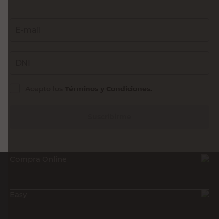
E-mail
DNI
Acepto los
Términos y Condiciones.
Suscribirme
Compra Online
Easy