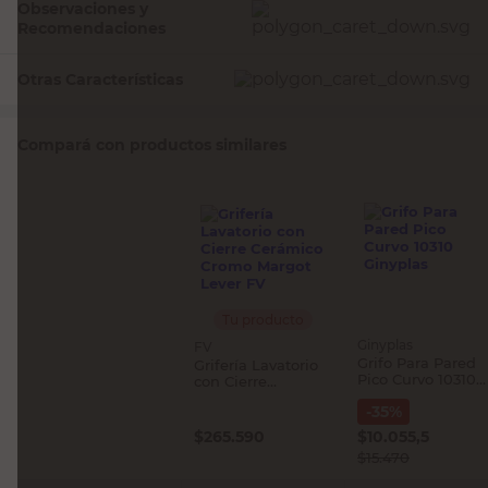
Observaciones y
Recomendaciones
Otras Características
Compará con productos similares
Tu producto
Ginyplas
FV
Grifo Para Pared
Grifería Lavatorio
Pico Curvo 10310
con Cierre
Ginyplas
Cerámico Cromo
-
35
%
Margot Lever FV
$
265.590
$
10.055,5
$
15.470