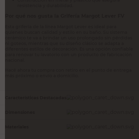
resistencia y durabilidad.
Por qué nos gusta la Grifería Margot Lever FV
Esta grifería de la línea Margot Lever es ideal para
quienes buscan calidad y estilo en su baño. Su sistema
cerámico te va a brindar un uso prolongado sin pérdidas
ni goteos, mientras que su diseño clásico se adapta a
diferentes estilos de decoración. Es una opción confiable
para renovar tu lavatorio con un producto de fabricación
nacional.
Hacé ahora tu compra con retiro en el punto de entrega
más próximo o envío a domicilio.
Características Destacadas
Dimensiones
Materiales