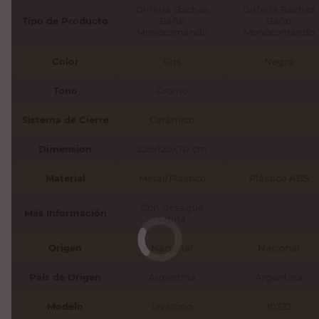
Grifería Bachas
Grifería Bachas
Tipo de Producto
Baño
Baño
Monocomando
Monocomando
Color
Gris
Negro
Tono
Cromo
-
Sistema de Cierre
Cerámico
-
Dimension
228x120x70 cm
-
Material
Metal/Plástico
Plástico ABS
Con desague
Más Información
-
tapita
Origen
Nacional
Nacional
País de Origen
Argentina
Argentina
Modelo
lavatorio
10322