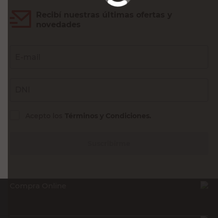
Recibí nuestras últimas ofertas y
novedades
E-mail
DNI
Acepto los
Términos y Condiciones.
Suscribirme
Compra Online