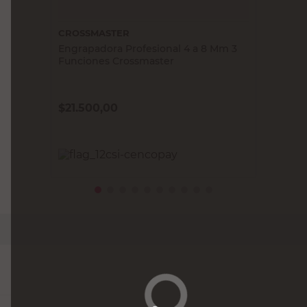
CROSSMASTER
Engrapadora Profesional 4 a 8 Mm 3
Funciones Crossmaster
$
21.500,00
PRECIO SIN IMPUESTOS NACIONALES:
$17.768,60
Agregar al carrito