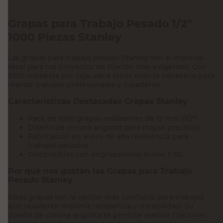
Grapas para Trabajo Pesado 1/2"
1000 Piezas Stanley
Las grapas para trabajo pesado Stanley son el material
ideal para tus proyectos de fijación más exigentes. Con
1000 unidades por caja, vas a tener todo lo necesario para
realizar trabajos profesionales y duraderos.
Características Destacadas Grapas Stanley
Pack de 1000 grapas resistentes de 12 mm (1/2")
Diseño de corona angosta para mayor precisión
Fabricación en acero de alta resistencia para
trabajos pesados
Compatibles con engrapadoras Arrow T-50
Por qué nos gustan las Grapas para Trabajo
Pesado Stanley
Estas grapas son la opción más confiable para trabajos
que requieren máxima resistencia y durabilidad. Su
diseño de corona angosta te permite realizar fijaciones