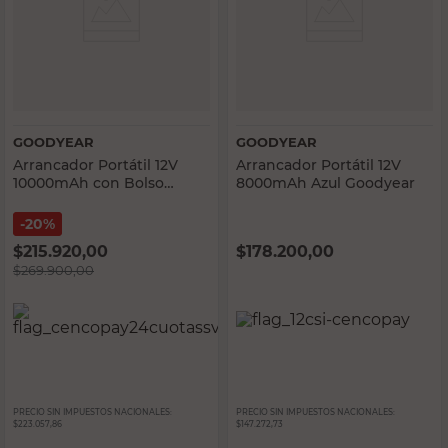
GOODYEAR
GOODYEAR
Arrancador Portátil 12V
Arrancador Portátil 12V
10000mAh con Bolso
8000mAh Azul Goodyear
Goodyear
20%
$
215.920,00
$
178.200,00
$
269.900,00
PRECIO SIN IMPUESTOS NACIONALES:
PRECIO SIN IMPUESTOS NACIONALES:
$223.057,86
$147.272,73