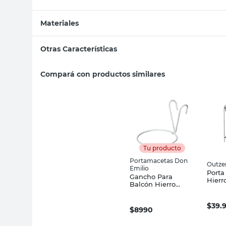
Materiales
Otras Características
Compará con productos similares
Tu producto
Portamacetas Don
Outze
Emilio
Porta
Gancho Para
Hierr
Balcón Hierro
Negr
Plastificado 16 Cm
Blanco Don Emilio
$
39.
$
8990