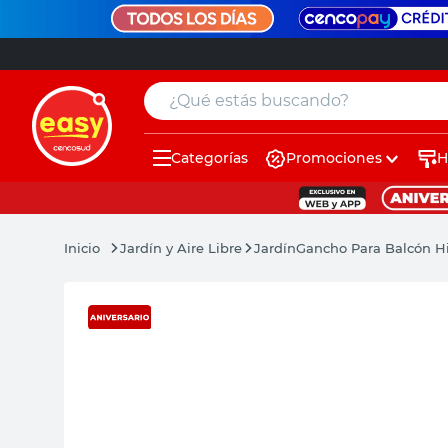
¿Qué estás buscando?
Categorías
Promociones
H
muebles
pintura
Jardín y Aire Libre
Jardín
Gancho Para Balcón Hi
escritorio
puertas
placard
sillon
espejo