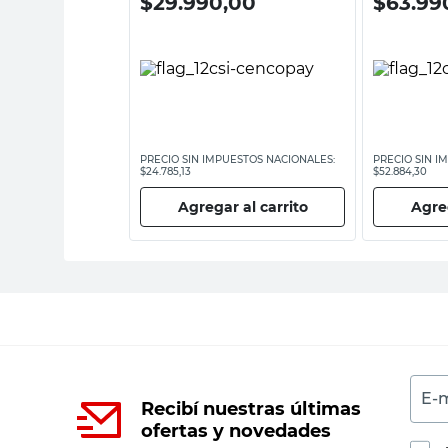
0
$
29.990,00
$
63.99
ESTOS NACIONALES:
PRECIO SIN IMPUESTOS NACIONALES:
PRECIO SIN I
$24.785,13
$52.884,30
 al carrito
Agregar al carrito
Agreg
E-m
Recibí nuestras últimas
ofertas y novedades