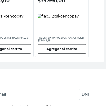
0,00
$
39.990,00
$
19.
MPUESTOS NACIONALES:
PRECIO SIN IMPUESTOS NACIONALES:
PRECIO SI
$33.049,59
$16.520,67
ar al carrito
Agregar al carrito
Ag
ail
DNI