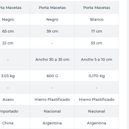
rta Macetas
Porta Macetas
Porta Macetas
Negro
Negro
Blanco
65 cm
59 cm
17 cm
22 cm
-
53 cm
-
Ancho 30 a 35 cm
Ancho 5 a 10 cm
3.03 kg
600 G
0,170 Kg
-
-
-
Acero
Hierro Plastificado
Hierro Plastificado
Importado
Nacional
Nacional
China
Argentina
Argentina