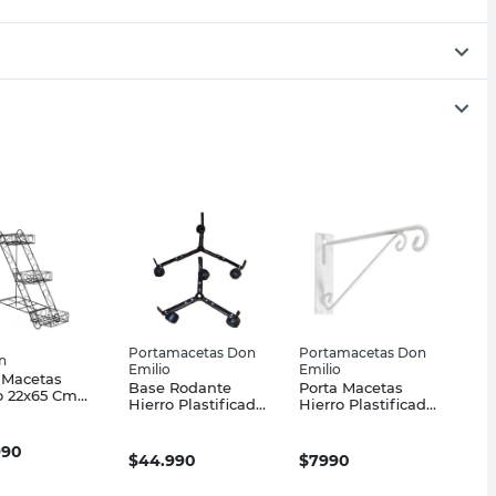
Portamacetas Don
Portamacetas Don
n
Emilio
Emilio
 Macetas
Base Rodante
Porta Macetas
o 22x65 Cm
Hierro Plastificado
Hierro Plastificado
o Outzen
30x35 Cm Negro
53X23 Cm Blanco
Don Emilio
Ménsula Don
990
Emilio
$
44.990
$
7990