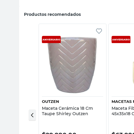
Productos recomendados
sta rápida
Vista rápida
AS DON EMILIO
OUTZEN
MACETAS
s Hierro 20 Cm
Maceta Cerámica 18 Cm
Maceta F
ón Don Emilio
Taupe Shirley Outzen
45x35x18 
Moreno