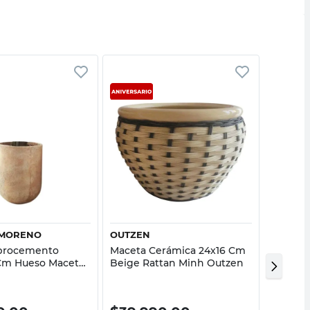
Vista rápida
Vista rápida
 MORENO
OUTZEN
OUTZE
ibrocemento
Maceta Cerámica 24x16 Cm
Maceta 
Cm Hueso Macetas
Beige Rattan Minh Outzen
Cm Gris