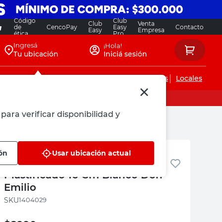
Código
Club
Club
Venta
de
CencoPay
Easy
Contacto
Easy
Empresa
ética
Pro
Ingresá
¡Hola!
Tu ubicación
Iniciá sesión
Servicios de instalaciones
Locales
para verificar disponibilidad y
Portamacetas Don Emilio
ón
Usar ubicación actual
Gancho Para Balcón Hierro
Plastificado 16 Cm Blanco Don
Emilio
:
1404029