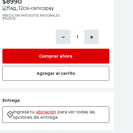
$
8990
PRECIO SIN IMPUESTOS NACIONALES:
$7429,76
－
＋
Comprar ahora
Agregar al carrito
Entrega
Ingresá tu
ubicación
para ver todas las
opciones de entrega