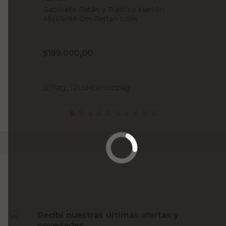
Gabinete Ratán y Plástico Marrón
45x65x98 Cm Rattan Look
$
199.000,00
PRECIO SIN IMPUESTOS NACIONALES:
$164.462,81
Agregar al carrito
Recibí nuestras últimas ofertas y
novedades