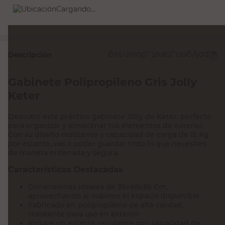
Cargando...
Descripción
Gabinete Polipropileno Gris Jolly
Keter
Descubrí este práctico gabinete Jolly de Keter, perfecto
para organizar y almacenar tus elementos de exterior.
Con su diseño resistente y capacidad de carga de 15 Kg
por estante, vas a poder guardar todo lo que necesites
de manera ordenada y segura.
Características Destacadas
Dimensiones ideales de 39x68x85 Cm,
aprovechando al máximo el espacio disponible
Fabricado en polipropileno de alta calidad,
resistente para uso en exterior
Incluye un estante resistente con capacidad de