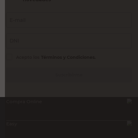
E-mail
DNI
Acepto los
Términos y Condiciones.
Suscribirme
Compra Online
Easy