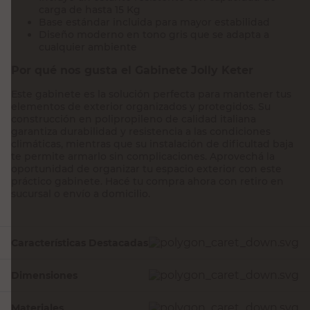
carga de hasta 15 Kg
Base estándar incluida para mayor estabilidad
Diseño moderno en tono gris que se adapta a
cualquier ambiente
Por qué nos gusta el Gabinete Jolly Keter
Este gabinete es la solución perfecta para mantener tus
elementos de exterior organizados y protegidos. Su
construcción en polipropileno de calidad italiana
garantiza durabilidad y resistencia a las condiciones
climáticas, mientras que su instalación de dificultad baja
te permite armarlo sin complicaciones. Aprovechá la
oportunidad de organizar tu espacio exterior con este
práctico gabinete. Hacé tu compra ahora con retiro en
sucursal o envío a domicilio.
Características Destacadas
Dimensiones
Materiales