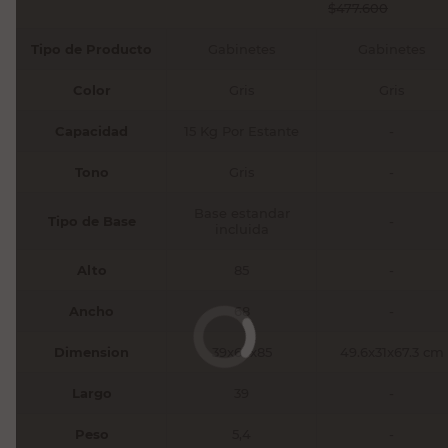
$
477.600
Tipo de Producto
Gabinetes
Gabinetes
Color
Gris
Gris
Capacidad
15 Kg Por Estante
-
Tono
Gris
-
Base estandar
Tipo de Base
-
incluida
Alto
85
-
Ancho
68
-
Dimension
39x68x85
49.6x31x67.3 cm
Largo
39
-
Peso
5,4
-