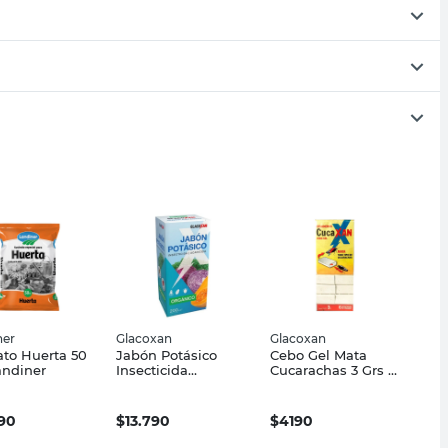
ner
Glacoxan
Glacoxan
ato Huerta 50
Jabón Potásico
Cebo Gel Mata
andiner
Insecticida
Cucarachas 3 Grs 6
Orgánico 200 Cc
Un Glacoxan
Glacoxan
590
$
13.790
$
4190