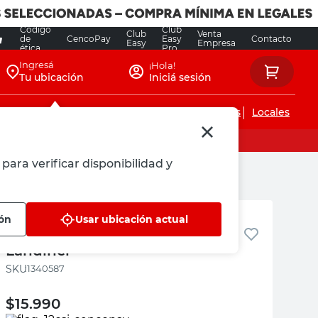
Código
Club
Club
Venta
de
CencoPay
Easy
Contacto
Easy
Empresa
ética
Pro
Ingresá
¡Hola!
Tu ubicación
Iniciá sesión
Servicios de instalaciones
Locales
para verificar disponibilidad y
Landiner
ión
Usar ubicación actual
Sustrato Premium 50 Lts
Landiner
:
1340587
$
15.990