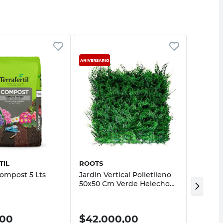
Vista rápida
Vista rápida
TIL
ROOTS
ROOTS
Compost 5 Lts
Jardín Vertical Polietileno
Bola Ar
50x50 Cm Verde Helecho
Roots
Fern Roots
,00
$
42.000,00
$
30.