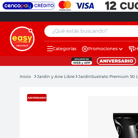
¿Qué estás buscando?
Categorías
Promociones
H
muebles
pintura
Jardín y Aire Libre
Jardín
Sustrato Premium 50 L
escritorio
puertas
placard
espejo
sillas