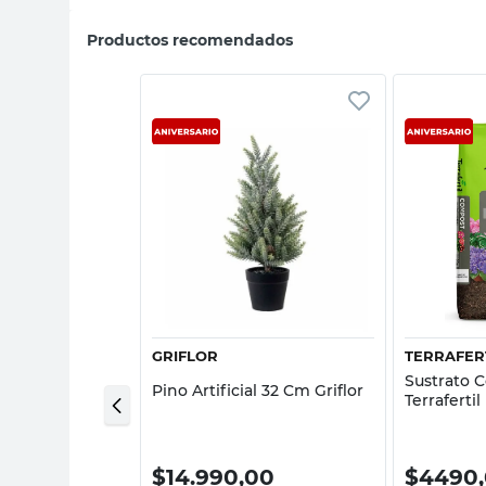
Productos recomendados
sta rápida
Vista rápida
GRIFLOR
TERRAFER
Control Hongos
Sustrato 
Pino Artificial 32 Cm Griflor
reta
Terrafertil
00
$
14.990,00
$
4490