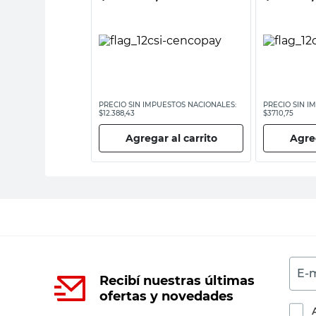
ESTOS NACIONALES:
PRECIO SIN IMPUESTOS NACIONALES:
PRECIO SIN I
$12.388,43
$3710,75
 al carrito
Agregar al carrito
Agreg
E-m
Recibí nuestras últimas
ofertas y novedades