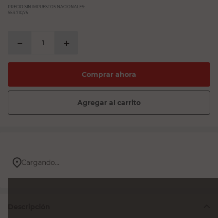
PRECIO SIN IMPUESTOS NACIONALES:
$53.710,75
－
＋
Comprar ahora
Agregar al carrito
Cargando...
Descripción