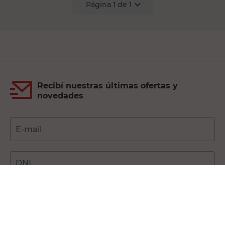
Página
1
de
1
Recibí nuestras últimas ofertas y
novedades
E-mail
DNI
Acepto los
Términos y Condiciones.
Suscribirme