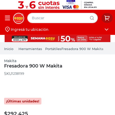
Buscar
Ingresá tu ubicación
muebles
Iniciá sesión
pintura
Herramientas
Portátiles
Fresadora 900 W Makita
escritorio
Makita
puertas
Fresadora 900 W Makita
placard
:
1238199
$
292.425