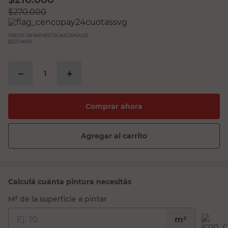
$
270.000
PRECIO SIN IMPUESTOS NACIONALES:
$223.140,50
－
＋
Comprar ahora
Agregar al carrito
Calculá cuánta pintura necesitás
M² de la superficie a pintar
m²