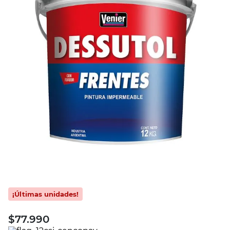
$
77.990