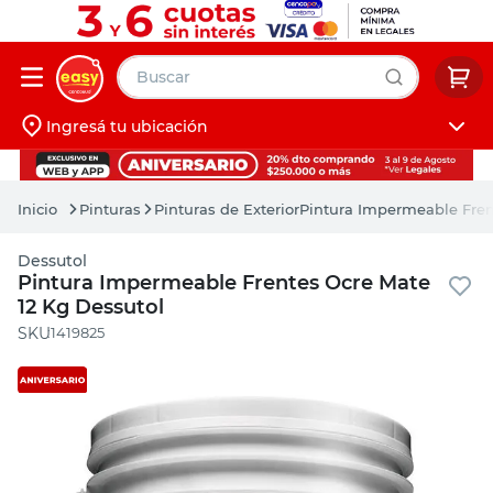
Buscar
Ingresá tu ubicación
muebles
Iniciá sesión
pintura
Pinturas
Pinturas de Exterior
Pintura Impermeable Fren
escritorio
Dessutol
puertas
Pintura Impermeable Frentes Ocre Mate
12 Kg Dessutol
placard
:
1419825