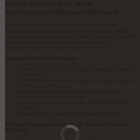
Este fondo acrílico de Sherwin Williams es la base
perfecta para proteger superficies de madera y metal
contra la corrosión. Con secado rápido y excelente poder
anticorrosivo, vas a conseguir una preparación
profesional para tus proyectos de pintura.
Características Destacadas
Rinde de 10 a 12 m² por litro por mano, optimizando
tu inversión.
Compatible con múltiples superficies: directo sobre
aluminio y galvanizado.
Aplicación versátil: podés usar pincel, rodillo o
soplete según tu preferencia.
Acabado mate profesional que garantiza una base
perfecta.
Secado rápido que agiliza tu trabajo de pintura.
Por qué nos gusta este Fondo Acrílico Sherwin
Williams
La calidad superior de este fondo acrílico argentino te
asegura una base sólida y duradera para tus trabajos de
pintura. Su fórmula especializada brinda una protección
anticorrosiva excepcional, mientras que su versatilidad