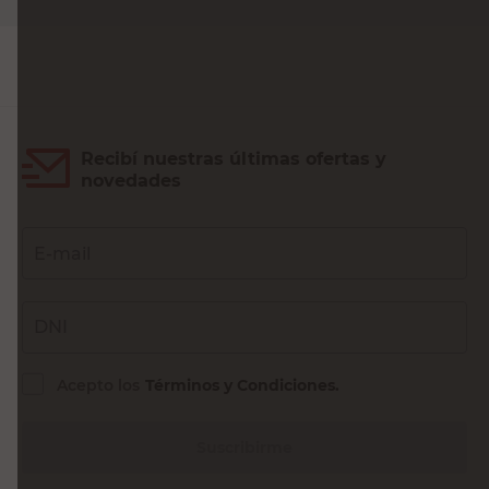
Convertidor Blanco
Esmalte Multimetales
Brillante 1 Lts Formula
Blanco Satinado 4 Lts
Zinc Venier
Venier
$
$
Sin Stock
Sin Stock