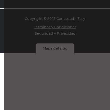
Seguinos en
Medios de pago
Atención al cliente
0810-999-EASY(3279)
0800-555-0055
Botón de arrepentimiento
Powered By