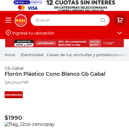
Buscar
Ingresá tu ubicación
muebles
Iniciá sesión
pintura
Electricidad
Llaves de luz, enchufes y portalámparas
Fl
escritorio
Gb Gabal
puertas
Florón Plástico Cono Blanco Gb Gabal
placard
:
1442787
$
1990