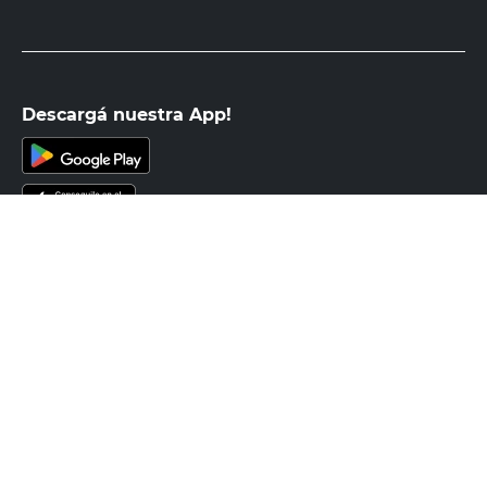
Descargá nuestra App!
Seguinos en
Medios de pago
Atención al cliente
0810-999-EASY(3279)
0800-555-0055