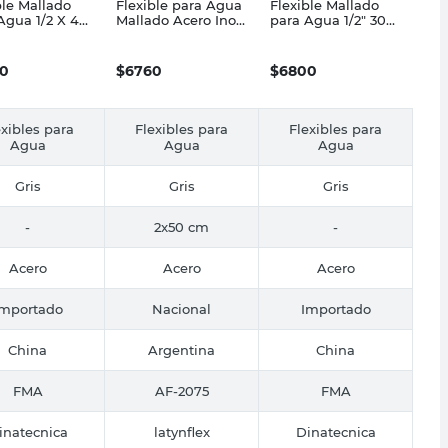
ble Mallado
Flexible para Agua
Flexible Mallado
Agua 1/2 X 40
Mallado Acero Inox
para Agua 1/2" 30
inatecnica
1/2X50 Cm
Cm Dinatecnica
Latynflex
0
$
6760
$
6800
exibles para
Flexibles para
Flexibles para
Agua
Agua
Agua
Gris
Gris
Gris
-
2x50 cm
-
Acero
Acero
Acero
Importado
Nacional
Importado
China
Argentina
China
FMA
AF-2075
FMA
inatecnica
latynflex
Dinatecnica