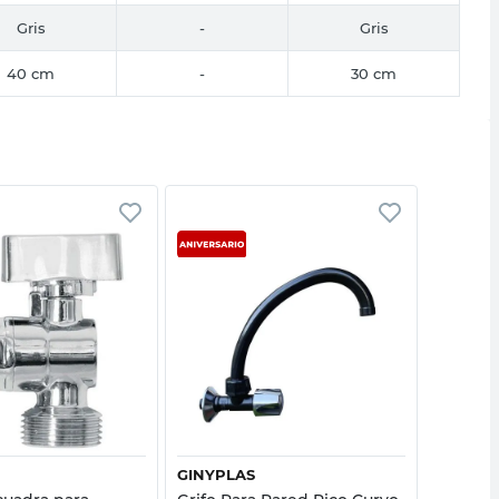
Gris
-
Gris
40 cm
-
30 cm
Vista rápida
Vista rápida
GINYPLAS
LATYN