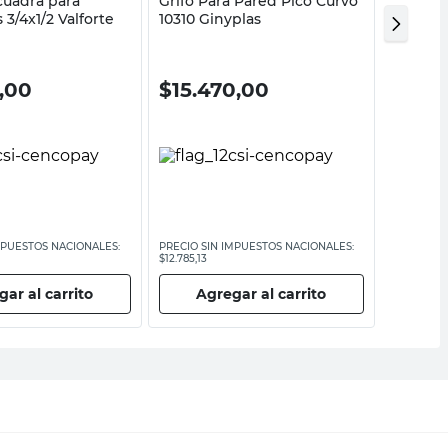
cuadra para
Grifo Para Pared Pico Curvo
Canilla
 3/4x1/2 Valforte
10310 Ginyplas
Lavarro
0,00
$
15.470,00
$
17.
MPUESTOS NACIONALES:
PRECIO SIN IMPUESTOS NACIONALES:
PRECIO SI
$12.785,13
$14.710,75
ar al carrito
Agregar al carrito
Ag