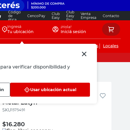
Código
Club
Club
Venta
de
CencoPay
Easy
Contacto
Easy
Empresa
ética
Pro
Ingresá
¡Hola!
Tu ubicación
Iniciá sesión
Servicios de instalaciones
Locales
para verificar disponibilidad y
Latyn
ón
Usar ubicación actual
Flexible de Agua 3/4X25 Cm
Metal Latyn
:
1575491
$
16.280