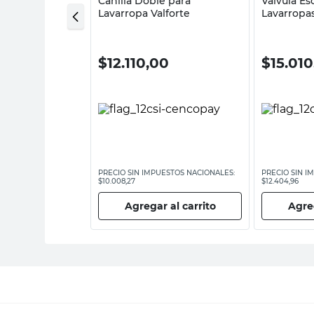
ada para
Canilla Doble para
Válvula Es
Valforte
Lavarropa Valforte
Lavarropas
00
$
12.110,00
$
15.01
ESTOS NACIONALES:
PRECIO SIN IMPUESTOS NACIONALES:
PRECIO SIN I
$10.008,27
$12.404,96
 al carrito
Agregar al carrito
Agreg