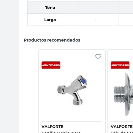
Tono
-
Largo
-
Productos recomendados
sta rápida
Vista rápida
VALFORTE
VALFORTE