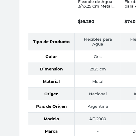
Flexible de Agua
Flexi
3/4X25 Cm Metal
para 
Latyn
Cm D
$
16.280
$
740
Flexibles para
Fl
Tipo de Producto
Agua
Color
Gris
Dimension
2x25 cm
Material
Metal
Origen
Nacional
País de Origen
Argentina
Modelo
AF-2080
Marca
-
D