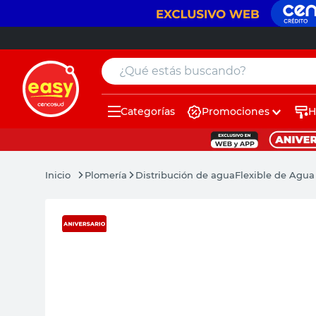
¿Qué estás buscando?
Categorías
Promociones
H
muebles
pintura
Plomería
Distribución de agua
Flexible de Agua
escritorio
puertas
placard
sillon
espejo