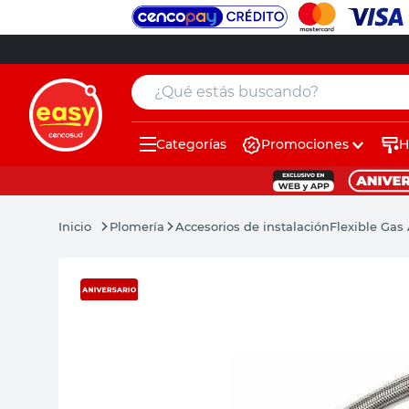
¿Qué estás buscando?
Categorías
Promociones
H
muebles
pintura
Plomería
Accesorios de instalación
Flexible Gas
escritorio
puertas
placard
sillon
espejo