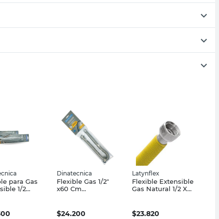
ecnica
Dinatecnica
Latynflex
ble para Gas
Flexible Gas 1/2"
Flexible Extensible
sible 1/2
x60 Cm
Gas Natural 1/2 X
ada 42 Cm
Dinatecnica
20/42 Mm Latynflex
ecnica
300
$
24.200
$
23.820