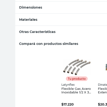
Dimensiones
Materiales
Otras Características
Compará con productos similares
Tu producto
Latynflex
Dinat
Flexible Gas Acero
Flexi
Inoxidable 1/2 X 30
Exten
Cm Latynflex
Pulg
Dinat
$
17.220
$
20.