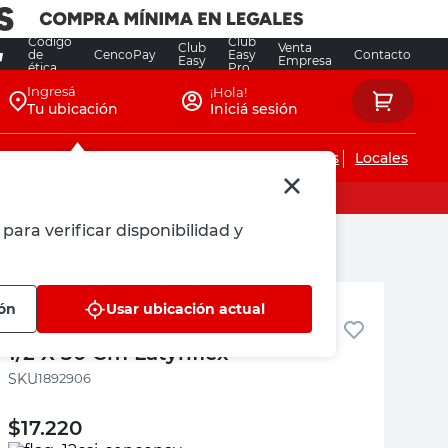
Código
Club
Club
Venta
de
CencoPay
Easy
Contacto
Easy
Empresa
ética
Pro
Ingresá
¡Hola!
Tu ubicación
Iniciá sesión
Servicios de instalaciones
Locales
para verificar disponibilidad y
Latynflex
ión
Usar ubicación actual
Flexible Gas Acero Inoxidable
1/2 X 30 Cm Latynflex
:
1892906
$
17.220