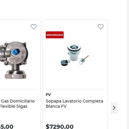
Vista rápida
Vista rápida
FV
DINATE
 Gas Domiciliario
Sopapa Lavatorio Completa
Kit Ins
lexible Sigas
Blanca FV
3/8 y 3
65,00
$
7290,00
$
67.