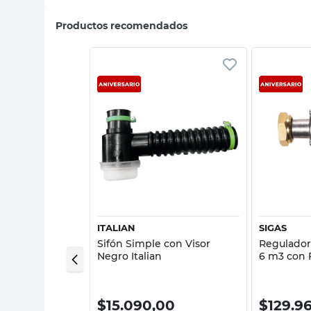
Productos recomendados
sta rápida
Vista rápida
ITALIAN
SIGAS
Acero
Sifón Simple con Visor
Regulador
x4,5 Cm Latyn
Negro Italian
6 m3 con F
0
$
15.090,00
$
129.9