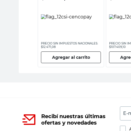
ESTOS NACIONALES:
PRECIO SIN IMPUESTOS NACIONALES:
PRECIO SIN I
$12.471,08
$107.409,10
 al carrito
Agregar al carrito
Agreg
E-m
Recibí nuestras últimas
ofertas y novedades