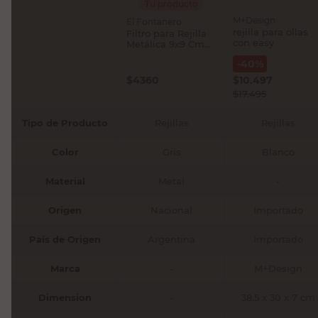
Tu producto
M+Design
El Fontanero
rejilla para ollas
Filtro para Rejilla
con easy
Metálica 9x9 Cm
El Fontanero
-
40
%
$
4360
$
10.497
$
17.495
Tipo de Producto
Rejillas
Rejillas
Color
Gris
Blanco
Material
Metal
-
Origen
Nacional
Importado
País de Origen
Argentina
Importado
Marca
-
M+Design
Dimension
-
38.5 x 30 x 7 cm