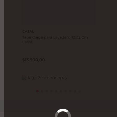
CASAL
Tapa Ciega para Lavadero 12x12 Cm
Casal
$
13.900,00
PRECIO SIN IMPUESTOS NACIONALES:
$11.487,61
Agregar al carrito