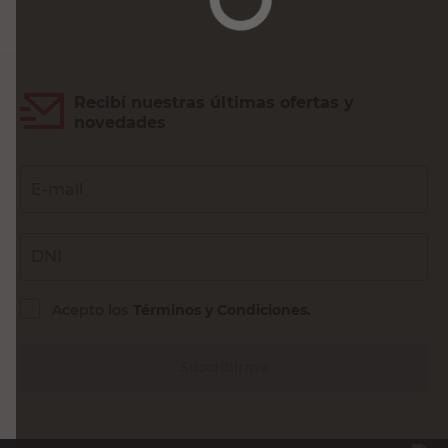
Recibí nuestras últimas ofertas y
novedades
E-mail
DNI
Acepto los
Términos y Condiciones.
Suscribirme