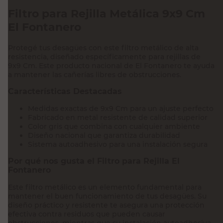
Filtro para Rejilla Metálica 9x9 Cm
El Fontanero
Protegé tus desagües con este filtro metálico de alta
resistencia, diseñado específicamente para rejillas de
9x9 Cm. Este producto nacional de El Fontanero te ayuda
a mantener las cañerías libres de obstrucciones.
Características Destacadas
Medidas exactas de 9x9 Cm para un ajuste perfecto
Fabricado en metal resistente de calidad superior
Color gris que combina con cualquier ambiente
Diseño nacional que garantiza durabilidad
Sistema autoadhesivo para una instalación segura
Por qué nos gusta el Filtro para Rejilla El
Fontanero
Este filtro metálico es un elemento fundamental para
mantener el buen funcionamiento de tus desagües. Su
diseño práctico y resistente te asegura una protección
efectiva contra residuos que pueden causar
obstrucciones, mientras que su instalación autoadhesiva