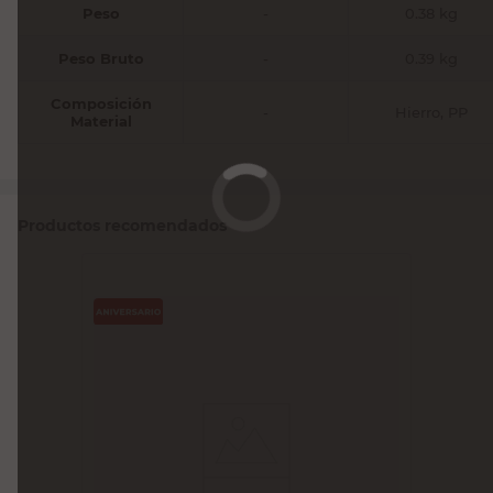
Peso
-
0.38 kg
Peso Bruto
-
0.39 kg
Composición
-
Hierro, PP
Material
Productos recomendados