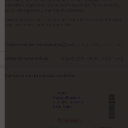
permiten mantener tus superficies en perfecto estado,
evitando rayones y marcas indeseadas.
Hacé ahora tu compra con retiro en el punto de entrega
más próximo o envío a domicilio.
Características Destacadas
Otras Características
Compará con productos similares
Tu producto
Diler
Rubbersec