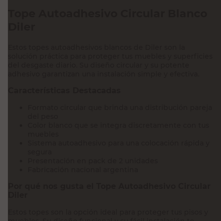
Tope Autoadhesivo Circular Blanco
Diler
Estos topes autoadhesivos blancos de Diler son la
solución práctica para proteger tus muebles y superficies
del desgaste diario. Su diseño circular y su potente
adhesivo garantizan una instalación simple y efectiva.
Características Destacadas
Formato circular que brinda una distribución pareja
del peso
Color blanco que se integra discretamente con tus
muebles
Sistema autoadhesivo para una colocación rápida y
segura
Presentación en pack de 2 unidades
Fabricación nacional argentina
Por qué nos gusta el Tope Autoadhesivo Circular
Diler
Estos topes son la opción ideal para proteger tus pisos y
muebles. Su diseño funcional y su fácil instalación te