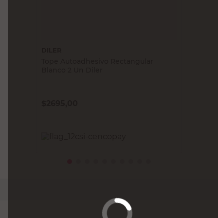
DILER
Tope Autoadhesivo Rectangular
Blanco 2 Un Diler
$
2695,00
PRECIO SIN IMPUESTOS NACIONALES:
$2227,28
Agregar al carrito