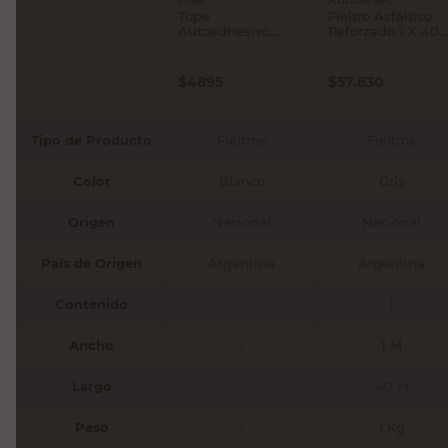
Tope
Fieltro Asfáltico
Autoadhesivo
Reforzado 1 X 40
Circular Blanco 2
Mts Kartonsec
Un Diler
$
4895
$
57.630
Tipo de Producto
Fieltros
Fieltros
Color
Blanco
Gris
Origen
Nacional
Nacional
País de Origen
Argentina
Argentina
Contenido
-
1
Ancho
-
1 M
Largo
-
40 M
Peso
-
1 Kg