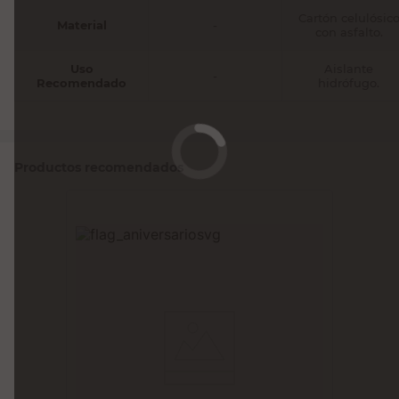
Cartón celulósic
Material
-
con asfalto.
Uso
Aislante
-
Recomendado
hidrófugo.
Productos recomendados