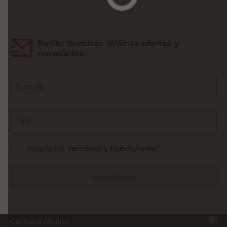
Recibí nuestras últimas ofertas y
novedades
E-mail
DNI
Acepto los
Términos y Condiciones.
Suscribirme
Compra Online