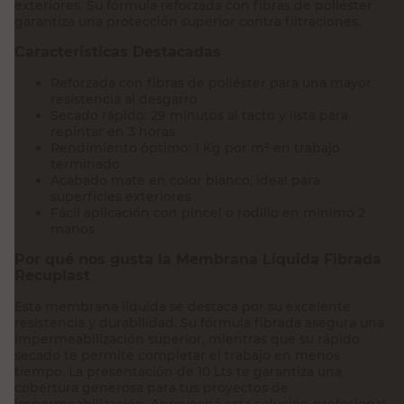
exteriores. Su fórmula reforzada con fibras de poliéster
garantiza una protección superior contra filtraciones.
Características Destacadas
Reforzada con fibras de poliéster para una mayor
resistencia al desgarro
Secado rápido: 29 minutos al tacto y lista para
repintar en 3 horas
Rendimiento óptimo: 1 Kg por m² en trabajo
terminado
Acabado mate en color blanco, ideal para
superficies exteriores
Fácil aplicación con pincel o rodillo en mínimo 2
manos
Por qué nos gusta la Membrana Líquida Fibrada
Recuplast
Esta membrana líquida se destaca por su excelente
resistencia y durabilidad. Su fórmula fibrada asegura una
impermeabilización superior, mientras que su rápido
secado te permite completar el trabajo en menos
tiempo. La presentación de 10 Lts te garantiza una
cobertura generosa para tus proyectos de
impermeabilización. Aprovechá esta solución profesional