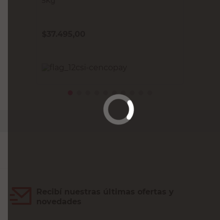
5Kg
$
37.495,00
PRECIO SIN IMPUESTOS NACIONALES:
$30.987,61
Agregar al carrito
Recibí nuestras últimas ofertas y
novedades