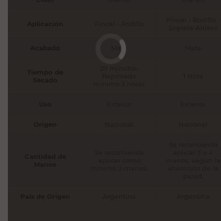
Pincel - Rodillo -
Aplicación
Pincel - Rodillo
Soplete Airless
Acabado
Mate
Mate
29 minutos,
Tiempo de
Repintado
1 Hora
Secado
minimo 3 horas
Uso
Exterior
Exterior
Origen
Nacional
Nacional
Se recomienda
Se recomienda
aplicar 3 o 4
Cantidad de
aplicar como
manos, según la
Manos
mínimo 2 manos.
absorción de la
pared.
País de Origen
Argentina
Argentina