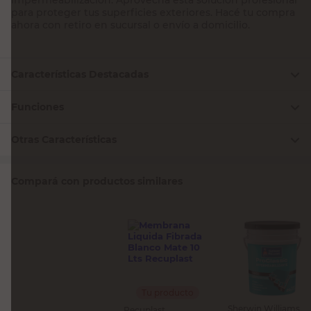
para proteger tus superficies exteriores. Hacé tu compra
ahora con retiro en sucursal o envío a domicilio.
Características Destacadas
Funciones
Otras Características
Compará con productos similares
Tu producto
Sherwin Williams
Recuplast