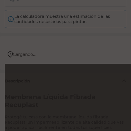
La calculadora muestra una estimación de las
cantidades necesarias para pintar.
Cargando...
Descripción
Membrana Líquida Fibrada
Recuplast
Protegé tu casa con la membrana líquida fibrada
Recuplast, un impermeabilizante de alta calidad que vas
a poder aplicar fácilmente en todas tus superficies