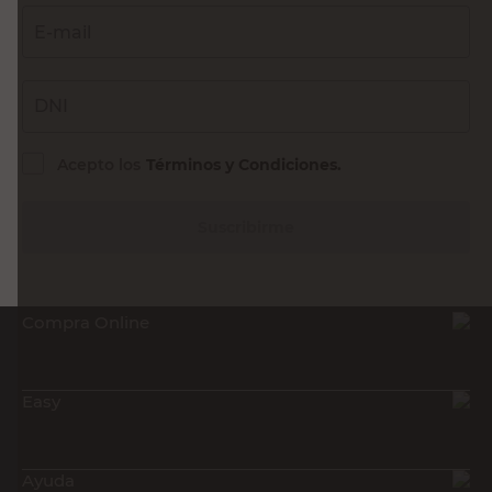
E-mail
DNI
Acepto los
Términos y Condiciones.
Suscribirme
Compra Online
Easy
Ayuda