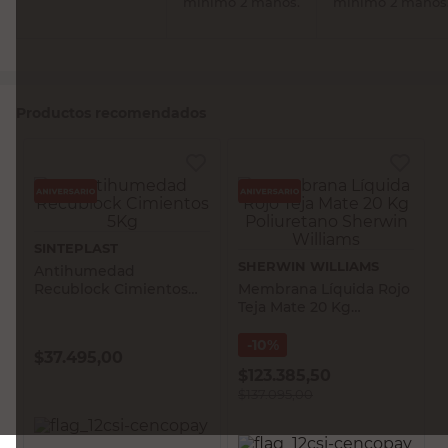
mínimo 2 manos.
mínimo 2 manos
Productos recomendados
SINTEPLAST
SHERWIN WILLIAMS
Antihumedad
Membrana Líquida Rojo
Recublock Cimientos
Teja Mate 20 Kg
5Kg
Poliuretano Sherwin