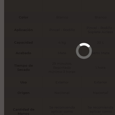
Color
Blanco
Blanco
Pincel - Rodillo -
Aplicación
Pincel - Rodillo
Soplete Airless
Capacidad
4 kg
20 L
Acabado
Mate
Semi Mate
29 minutos,
Tiempo de
Repintado
1 hora
Secado
minimo 3 horas
Uso
Exterior
Exterior
Origen
Nacional
Nacional
Se recomienda
Se recomienda
Cantidad de
aplicar como
aplicar como
Manos