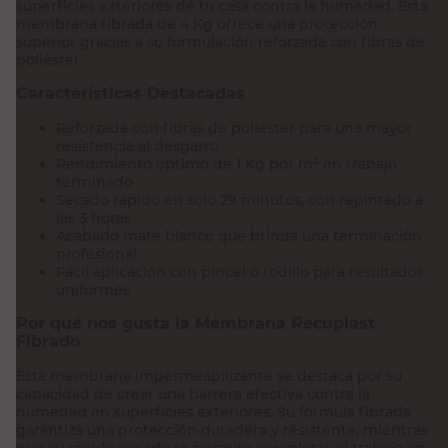
superficies exteriores de tu casa contra la humedad. Esta
membrana fibrada de 4 Kg ofrece una protección
superior gracias a su formulación reforzada con fibras de
poliéster.
Características Destacadas
Reforzada con fibras de poliéster para una mayor
resistencia al desgarro
Rendimiento óptimo de 1 Kg por m² en trabajo
terminado
Secado rápido en solo 29 minutos, con repintado a
las 3 horas
Acabado mate blanco que brinda una terminación
profesional
Fácil aplicación con pincel o rodillo para resultados
uniformes
Por qué nos gusta la Membrana Recuplast
Fibrado
Esta membrana impermeabilizante se destaca por su
capacidad de crear una barrera efectiva contra la
humedad en superficies exteriores. Su fórmula fibrada
garantiza una protección duradera y resistente, mientras
que su rápido secado te permite completar el trabajo en