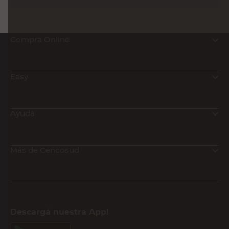
$
12.390,00
PRECIO SIN IMPUESTOS NACIONALES:
$10.239,67
Agregar al carrito